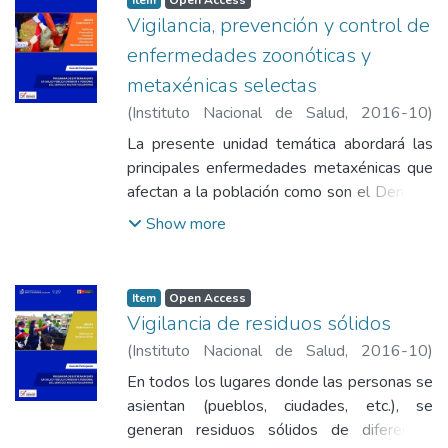
Item
Open Access
alumno.
Vigilancia, prevención y control de
enfermedades zoonóticas y
metaxénicas selectas
(
Instituto Nacional de Salud
,
2016-10
)
Minchan Calderón, Alicia
;
Vásquez León,
La presente unidad temática abordará las
Blanca Gladys
;
Vásquez Arangoitia, Claudia
principales enfermedades metaxénicas que
Liliana
;
Moreno Gutiérrez, Diamantina Lorgia
;
afectan a la población como son el Dengue,
Ordoñez Fuentes, Flor de María
;
Rojas
Chikungunya, Malaria y Leishmaniasis; se
Show more
Arteaga, Norka Hilda
;
Torres Capcha, Peter
revisaran sus normas y procedimientos
Alexander
;
Ponce Jara, Ruby Nelly
Técnicos en la obtención de muestra.
Item
Open Access
Vigilancia de residuos sólidos
(
Instituto Nacional de Salud
,
2016-10
)
Minchan Calderón, Alicia
;
Vásquez León,
En todos los lugares donde las personas se
Blanca Gladys
;
Vásquez Arangoitia, Claudia
asientan (pueblos, ciudades, etc.), se
Liliana
;
Moreno Gutiérrez, Diamantina Lorgia
;
generan residuos sólidos de diferentes
Ordoñez Fuentes, Flor de María
;
Rojas