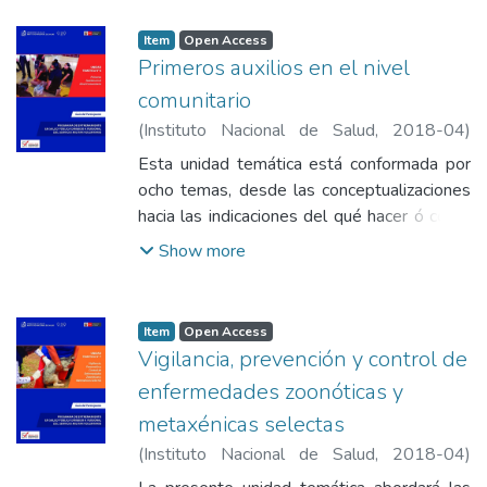
Item
Open Access
Primeros auxilios en el nivel
comunitario
(
Instituto Nacional de Salud
,
2018-04
)
Minchan Calderón, Alicia
;
Vásquez León,
Esta unidad temática está conformada por
Blanca Gladys
;
Vásquez Arangoitia, Claudia
ocho temas, desde las conceptualizaciones
Liliana
;
Moreno Gutiérrez, Diamantina Lorgia
;
hacia las indicaciones del qué hacer ó cómo
Ordoñez Fuentes, Flor de María
;
Rojas
actuar en diversas circunstancias de riesgo o
Show more
Arteaga, Norka Hilda
;
Torres Capcha, Peter
peligro, producto de un accidente o situación
Alexander
;
Ponce Jara, Ruby Nelly
específica. El desarrollo de estos temas,
permitirá el tránsito dialéctico desde la
Item
Open Access
teoría a la práctica, combinando ambos
Vigilancia, prevención y control de
aspectos para lograr un aprendizaje
enfermedades zoonóticas y
significativo en la materia.
metaxénicas selectas
(
Instituto Nacional de Salud
,
2018-04
)
Minchan Calderón, Alicia
;
Vásquez León,