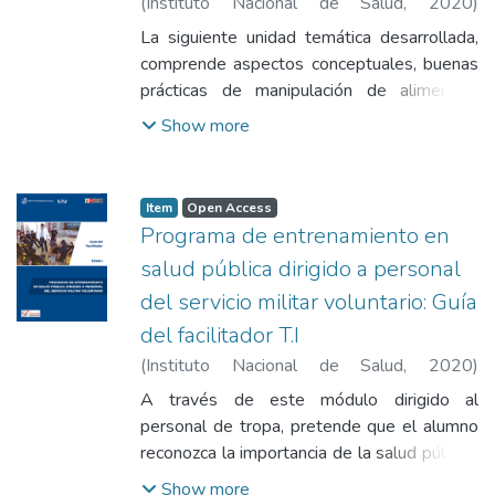
(
Instituto Nacional de Salud
,
2020
)
Vásquez León, Blanca Gladys
;
Vásquez
La siguiente unidad temática desarrollada,
Arangoitia, Claudia Liliana
;
Ordoñez Fuentes,
comprende aspectos conceptuales, buenas
Flor de María
;
Rojas Arteaga, Norka Hilda
;
prácticas de manipulación de alimentos,
Marcial Barreto, José Mercedes
factores de riesgo de contaminación de
Show more
alimentos, metodología del muestreo,
vigilancia sanitaria en quioscos y servicios de
alimentación escolar.
Item
Open Access
Programa de entrenamiento en
salud pública dirigido a personal
del servicio militar voluntario: Guía
del facilitador T.I
(
Instituto Nacional de Salud
,
2020
)
Vásquez León, Blanca Gladys
;
Vásquez
A través de este módulo dirigido al
Arangoitia, Claudia Liliana
;
Ordoñez Fuentes,
personal de tropa, pretende que el alumno
Flor de María
;
Rojas Arteaga, Norka Hilda
;
reconozca la importancia de la salud pública,
Marcial Barreto, José Mercedes
identifique los diferentes elementos que la
Show more