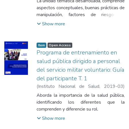
La unidad temática desarrollada, comprende
Blanca Gladys
;
Vásquez Arangoitia, Claudia
aspectos conceptuales, buenas prácticas de
Liliana
;
Moreno Gutiérrez, Diamantina Lorgia
;
manipulación, factores de riesgo de
Ordoñez Fuentes, Flor de María
;
Rojas
contaminación de alimentos, metodología
Show more
Arteaga, Norka Hilda
;
Torres Capcha, Peter
del muestreo, vigilancia sanitaria y servicios
Alexander
;
Ponce Jara, Ruby Nelly
de alimentación escolar.
Item
Open Access
Programa de entrenamiento en
salud pública dirigido a personal
del servicio militar voluntario: Guía
del participante T. 1
(
Instituto Nacional de Salud
,
2019-03
)
Minchan Calderón, Alicia
;
Vásquez León,
Aborda la importancia de la salud pública,
Blanca Gladys
;
Vásquez Arangoitia, Claudia
identificando los diferentes que la
Liliana
;
Moreno Gutiérrez, Diamantina Lorgia
;
comprenden y diferencie su rol.
Ordoñez Fuentes, Flor de María
;
Rojas
Show more
Arteaga, Norka Hilda
;
Torres Capcha, Peter
Alexander
;
Ponce Jara, Ruby Nelly