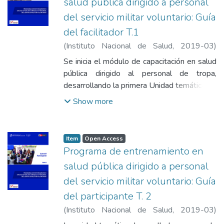
salud pública dirigido a personal
del servicio militar voluntario: Guía
del facilitador T.1
(
Instituto Nacional de Salud
,
2019-03
)
Minchan Calderón, Alicia
;
Vásquez León,
Se inicia el módulo de capacitación en salud
Blanca Gladys
;
Vásquez Arangoitia, Claudia
pública dirigido al personal de tropa,
Liliana
;
Moreno Gutiérrez, Diamantina Lorgia
;
desarrollando la primera Unidad temática de
Ordoñez Fuentes, Flor de María
;
Rojas
Fundamentos de Salud Pública, a través de
Show more
Arteaga, Norka Hilda
;
Torres Capcha, Peter
la cual pretendemos que el alumno
Alexander
;
Ponce Jara, Ruby Nelly
reconozca la importancia de la salud pública,
identifique los diferentes elementos que la
Item
Open Access
comprenden y diferencien su rol.
Programa de entrenamiento en
salud pública dirigido a personal
del servicio militar voluntario: Guía
del participante T. 2
(
Instituto Nacional de Salud
,
2019-03
)
Minchan Calderón, Alicia
;
Vásquez León,