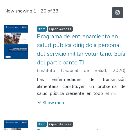
Recent Submissions
Now showing
1 - 20 of 33
Item
Open Access
Programa de entrenamiento en
salud pública dirigido a personal
del servicio militar voluntario: Guía
del participante T.II
(
Instituto Nacional de Salud
,
2020
)
Vásquez León, Blanca Gladys
;
Vásquez
Las enfermedades de transmisión
Arangoitia, Claudia Liliana
;
Ordoñez Fuentes,
alimentaria constituyen un problema de
Flor de María
;
Rojas Arteaga, Norka Hilda
;
salud pública creciente en todo el mundo.
Marcial Barreto, José Mercedes
Muchas de las enfermedades, tienen su
Show more
origen en el acto mismo de manipular los
alimentos en cualquiera de las etapas de la
cadena alimentaria.
Item
Open Access