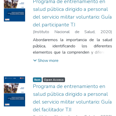
Programa de entrenamiento en
salud pública dirigido a personal
del servicio militar voluntario: Guía
del participante T.I
(
Instituto Nacional de Salud
,
2020
)
Vásquez León, Blanca Gladys
;
Vásquez
Abordaremos la importancia de la salud
Arangoitia, Claudia Liliana
;
Ordoñez Fuentes,
pública, identificando los diferentes
Flor de María
;
Rojas Arteaga, Norka Hilda
;
elementos que la comprenden y diferencie
Marcial Barreto, José Mercedes
su rol.
Show more
Item
Open Access
Programa de entrenamiento en
salud pública dirigido a personal
del servicio militar voluntario: Guía
del facilitador T.II