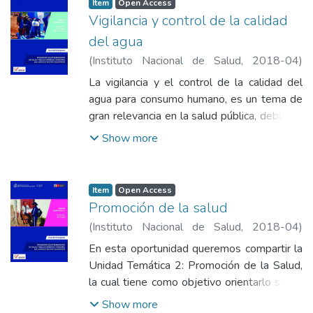
Item
Open Access
salud de la población expuesta al riesgo de
Vigilancia y control de la calidad
enfermar por Dengue, Chikungunya y Zika.
del agua
(
Instituto Nacional de Salud
,
2018-04
)
Minchan Calderón, Alicia
;
Vásquez León,
La vigilancia y el control de la calidad del
Blanca Gladys
;
Moreno Gutiérrez,
agua para consumo humano, es un tema de
Diamantina Lorgia
;
Ordoñez Fuentes, Flor
gran relevancia en la salud pública, debido a
de María
;
Rojas Arteaga, Norka Hilda
;
que la inocuidad del agua abastecida en una
Show more
Torres Capcha, Peter Alexander
;
Ponce Jara,
localidad reduce la posibilidad de difusión
Ruby Nelly
de enfermedades, que pueden afectar al ser
humano mediante su consumo, y a la vez
Item
Open Access
facilita las prácticas de higiene personal y
Promoción de la salud
doméstica
(
Instituto Nacional de Salud
,
2018-04
)
Minchan Calderón, Alicia
;
Vásquez León,
En esta oportunidad queremos compartir la
Blanca Gladys
;
Vásquez Arangoitia, Claudia
Unidad Temática 2: Promoción de la Salud,
Liliana
;
Moreno Gutiérrez, Diamantina Lorgia
;
la cual tiene como objetivo orientarlo sobre
Ordoñez Fuentes, Flor de María
;
Rojas
las acciones que son necesarias de ejecutar
Show more
Arteaga, Norka Hilda
;
Torres Capcha, Peter