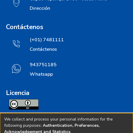
Dirección
Contáctenos
(+01) 7481111
Contáctenos
943751185
Whatsapp
Licencia
Todos los contenidos de repositorio.ins.gob.pe estan
We collect and process your personal information for the
licenciados bajo
following purposes:
Authentication, Preferences,
Acknowledgement and Statistics
.
Creative Commoms License