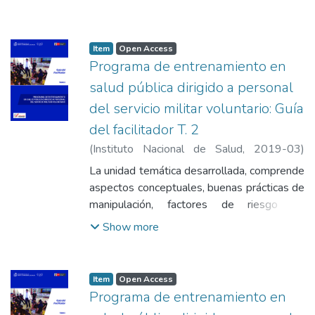
comprenden y diferencien su rol.
Item
Open Access
Programa de entrenamiento en
salud pública dirigido a personal
del servicio militar voluntario: Guía
del facilitador T. 2
(
Instituto Nacional de Salud
,
2019-03
)
Minchan Calderón, Alicia
;
Vásquez León,
La unidad temática desarrollada, comprende
Blanca Gladys
;
Vásquez Arangoitia, Claudia
aspectos conceptuales, buenas prácticas de
Liliana
;
Moreno Gutiérrez, Diamantina Lorgia
;
manipulación, factores de riesgo de
Ordoñez Fuentes, Flor de María
;
Rojas
contaminación de alimentos, metodología
Show more
Arteaga, Norka Hilda
;
Torres Capcha, Peter
del muestreo, vigilancia sanitaria y servicios
Alexander
;
Ponce Jara, Ruby Nelly
de alimentación escolar.
Item
Open Access
Programa de entrenamiento en