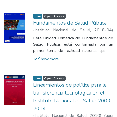
para el cuidado de la salud y la promoción
Alexander
;
Ponce Jara, Ruby Nelly
de comportamientos y prácticas saludables,
teniendo en cuenta los determinantes
Item
Open Access
sociales de la salud
Fundamentos de Salud Pública
(
Instituto Nacional de Salud
,
2018-04
)
Minchan Calderón, Alicia
;
Vásquez León,
Esta Unidad Temática de Fundamentos de
Blanca Gladys
;
Vásquez Arangoitia, Claudia
Salud Pública, está conformada por un
Liliana
;
Moreno Gutiérrez, Diamantina Lorgia
;
primer tema de realidad nacional, que da
Ordoñez Fuentes, Flor de María
;
Rojas
cuenta las repercusiones de la pobreza y la
Show more
Arteaga, Norka Hilda
;
Torres Capcha, Peter
desigualdad en la salud pública, tomando
Alexander
;
Ponce Jara, Ruby Nelly
como referencia el análisis de los
determinantes sociales de la salud, cuyos
Item
Open Access
efectos, ocasionan perjuicio en el desarrollo
Lineamientos de política para la
de los hombres y mujeres del Perú.
transferencia tecnológica en el
Instituto Nacional de Salud 2009-
2014
(
Instituto Nacional de Salud
,
2010
)
Yagui