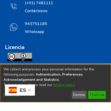
(+01) 7481111
Contáctenos
943751185
Whatsapp
Licencia
Todos los contenidos de repositorio.ins.gob.pe estan
We collect and process your personal information for the
licenciados bajo
following purposes:
Authentication, Preferences,
Acknowledgement and Statistics
.
Creative Commoms License
To learn more, please read our
privacy policy
.
ES
© 2025. Instituto Nacional de Salud - Implementado por
Customize
Decline
That's ok
Bibliolatino.com