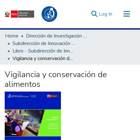
(current)
Log In
Communities & Collections
Home
Dirección de Investigación e Innovación en Salud
All of DSpace
Subdirección de Innovación en Salud
Libro - Subdirección de Innovación en Salud
Statistics
Vigilancia y conservación de alimentos
Estadísticas Externas
Enlaces de interés ▾
Vigilancia y conservación de
alimentos