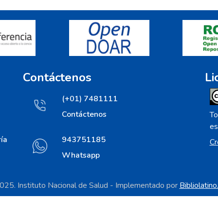
Contáctenos
Li
(+01) 7481111
Contáctenos
To
es
ía
943751185
Cr
Whatsapp
25. Instituto Nacional de Salud - Implementado por
Bibliolatin