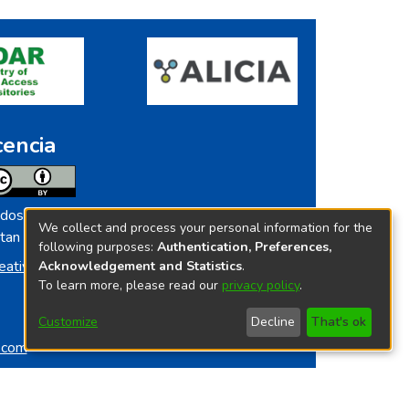
cencia
dos los contenidos de repositorio.ins.gob.pe
We collect and process your personal information for the
tan licenciados bajo
following purposes:
Authentication, Preferences,
eative Commoms License
Acknowledgement and Statistics
.
To learn more, please read our
privacy policy
.
Customize
Decline
That's ok
o.com