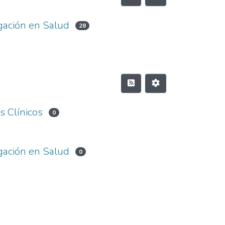
gación en Salud
28
s Clínicos
0
gación en Salud
0