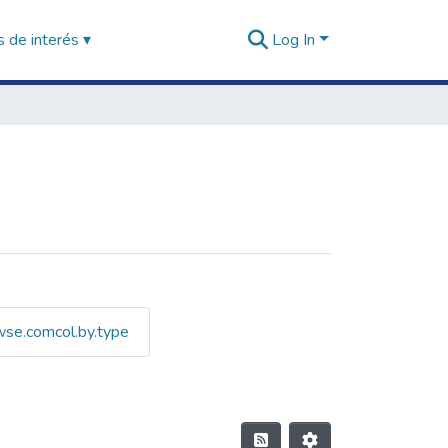
 de interés ▾
Log In
wse.comcol.by.type