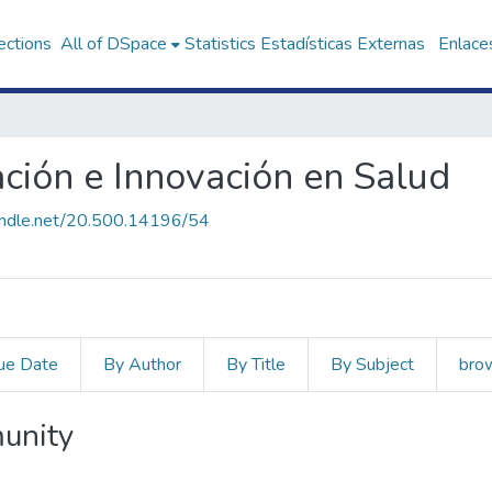
ections
All of DSpace
Statistics
Estadísticas Externas
Enlaces
ación e Innovación en Salud
handle.net/20.500.14196/54
ue Date
By Author
By Title
By Subject
bro
unity