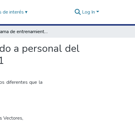
 de interés ▾
Log In
Programa de entrenamiento en salud pública dirigido a personal del servicio militar voluntario: Guía del participante T. 1
do a personal del
1
los diferentes que la
s Vectores
,