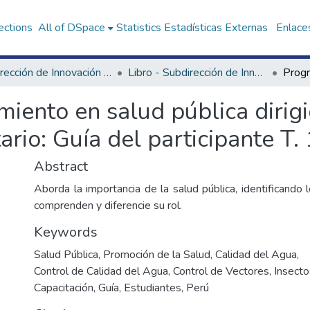
ections
All of DSpace
Statistics
Estadísticas Externas
Enlaces
Subdirección de Innovación en Salud
Libro - Subdirección de Innovación en Salud
iento en salud pública dirigi
tario: Guía del participante T. 
Abstract
Aborda la importancia de la salud pública, identificando 
comprenden y diferencie su rol.
Keywords
Salud Pública
,
Promoción de la Salud
,
Calidad del Agua
,
Control de Calidad del Agua
,
Control de Vectores
,
Insecto
Capacitación
,
Guía
,
Estudiantes
,
Perú