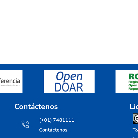
Contáctenos
Li
(+01) 7481111
Contáctenos
To
es