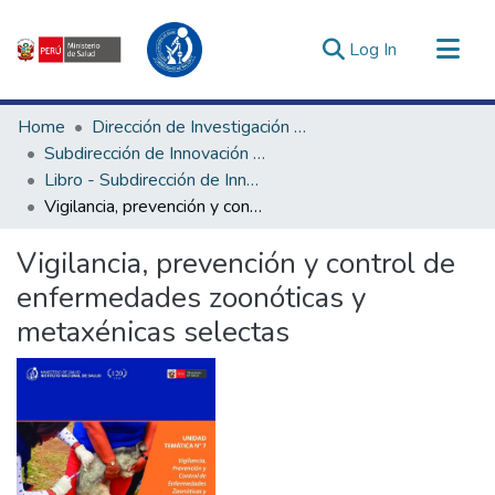
(current)
Log In
Communities & Collections
Home
Dirección de Investigación e Innovación en Salud
All of DSpace
Subdirección de Innovación en Salud
Libro - Subdirección de Innovación en Salud
Statistics
Vigilancia, prevención y control de enfermedades zoonóticas y metaxénicas selectas
Estadísticas Externas
Enlaces de interés ▾
Vigilancia, prevención y control de
enfermedades zoonóticas y
metaxénicas selectas