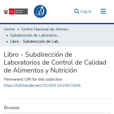
(current)
Log In
Communities & Collections
Home
Centro Nacional de Alimentación, Nutrición y Vida Saludable
All of DSpace
Subdirección de Laboratorios de Control de Calidad de Alimentos y Nutrición
Libro - Subdirección de Laboratorios de Control de Calidad de Alimentos y Nutrición
Statistics
Estadísticas Externas
Libro - Subdirección de
Enlaces de interés ▾
Laboratorios de Control de Calidad
de Alimentos y Nutrición
Permanent URI for this collection
https://hdl.handle.net/20.500.14196/1806
Browse