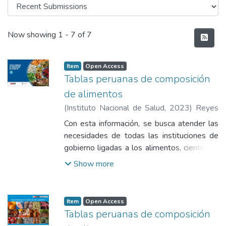
Recent Submissions
Now showing
1 - 7 of 7
Item
Open Access
Tablas peruanas de composición
de alimentos
(
Instituto Nacional de Salud
,
2023
)
Reyes
García, María Mercedes
;
Gómez Sánchez
Con esta información, se busca atender las
Prieto, Víctor Iván
;
Espinoza Barrientos,
necesidades de todas las instituciones de
Cecilia Mirtha
gobierno ligadas a los alimentos, científicos
de la nutrición; profesionales y estudiantes;
Show more
planificadores y políticos, productores de
alimentos, procesadores; agentes
mayoristas, minoristas y consumidores.
Item
Open Access
Tablas peruanas de composición