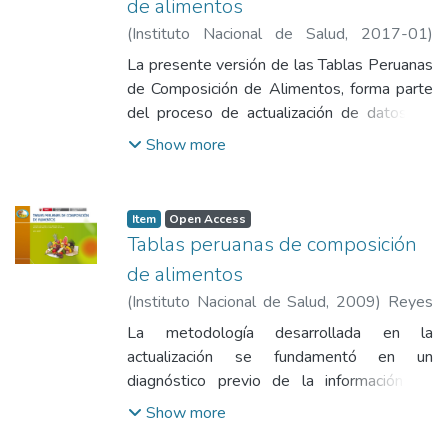
de alimentos
(
Instituto Nacional de Salud
,
2017-01
)
Reyes García, María Mercedes
;
Gómez-
La presente versión de las Tablas Peruanas
Sánchez Prieto, Iván
;
Espinoza Barrientos,
de Composición de Alimentos, forma parte
Cecilia Mirtha
del proceso de actualización de datos de
composición de alimentos, tanto de la
Show more
información de las versiones anteriores, así
como la incorporación de alimentos nativos
y tradicionales, industrializados y cocidos
Item
Open Access
como compromiso de país; e incorpora
Tablas peruanas de composición
datos de la literatura científica y de tablas
de alimentos
de composición de alimentos de otros
(
Instituto Nacional de Salud
,
2009
)
Reyes
países.
García, María Mercedes
;
Gómez-Sánchez
La metodología desarrollada en la
Prieto, Iván
;
Espinoza Barrientos, Cecilia
actualización se fundamentó en un
Mirtha
;
Bravo Rebatta, Fernando Agustín
;
diagnóstico previo de la información de
Ganoza Morón, Lizette Betty
macro y micronutrientes de cada alimento,
Show more
revisando la consistencia y el origen de los