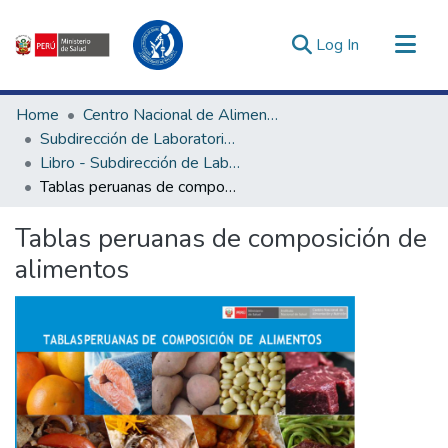
(current)
Log In
Communities & Collections
Home
Centro Nacional de Alimentación, Nutrición y Vida Saludable
All of DSpace
Subdirección de Laboratorios de Control de Calidad de Alimentos y Nutrición
Libro - Subdirección de Laboratorios de Control de Calidad de Alimentos y Nutrición
Statistics
Tablas peruanas de composición de alimentos
Estadísticas Externas
Enlaces de interés ▾
Tablas peruanas de composición de
alimentos