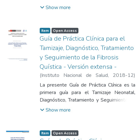
sepsis obstétrica
Show more
Item
Open Access
Guía de Práctica Clínica para el
Tamizaje, Diagnóstico, Tratamiento
y Seguimiento de la Fibrosis
Quística - Versión extensa -
(
Instituto Nacional de Salud
,
2018-12
)
Instituto Nacional de Salud
La presente Guía de Práctica Clínica es la
primera guía para el Tamizaje Neonatal,
Diagnóstico, Tratamiento y Seguimiento de
la Fibrosis Quística que utiliza herramientas
Show more
metodológicas avaladas por la comunidad
internacional, como el instrumento AGREE II
y la metodología GRADE
Item
Open Access