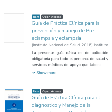
perinatal
Item
Open Access
Guía de Práctica Clínica para la
prevención y manejo de Pre
eclampsia y eclampsia
(
Instituto Nacional de Salud
,
2018
)
Instituto
Nacional de Salud
La presente guía clínica es de aplicación
obligatoria para todo el personal de salud y
servicios médicos de apoyo que laboran en
el Instituto Nacional Materno Perinatal
Show more
Item
Open Access
Guía de Práctica Clínica para el
diagnostico y Manejo de la