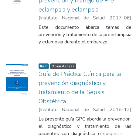
prevención y manejo de Pre
eclampsia y eclampsia
(
Instituto Nacional de Salud
,
2017-06
)
Instituto Nacional de Salud
Este documento abarca temas de
prevención y tratamiento de la preeclampsia
y eclampsia durante el embarazo
Item
Open Access
Guía de Práctica Clínica para la
prevención diagnóstico y
tratamiento de la Sepsis
Obstétrica
(
Instituto Nacional de Salud
,
2018-12
)
Instituto Nacional de Salud
La presente guía GPC aborda la prevención,
el diagnóstico y tratamiento de las
pacientes con diagnóstico o sospecha de