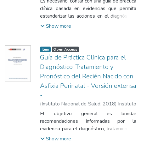
Es necesario, contar con una guía de práctica
clínica basada en evidencias que permita
estandarizar las acciones en el diagnóstico,
manejo y prevención de la sepsis neonatal,
Show more
mediante un proceso sistemático y riguroso
que brinde una guía en la toma de
decisiones clínicas, por ello el Instituto
Item
Open Access
Nacional Materno Perinatal impulsó la
Guía de Práctica Clínica para el
realización de la presente guía
Diagnóstico, Tratamiento y
conjuntamente con el Instituto Nacional de
Pronóstico del Recién Nacido con
Salud.
Asfixia Perinatal - Versión extensa
-
(
Instituto Nacional de Salud
,
2018
)
Instituto
Nacional de Salud
El objetivo general es brindar
recomendaciones informadas por la
evidencia para el diagnóstico, tratamiento y
pronóstico del recién nacido con asfixia
Show more