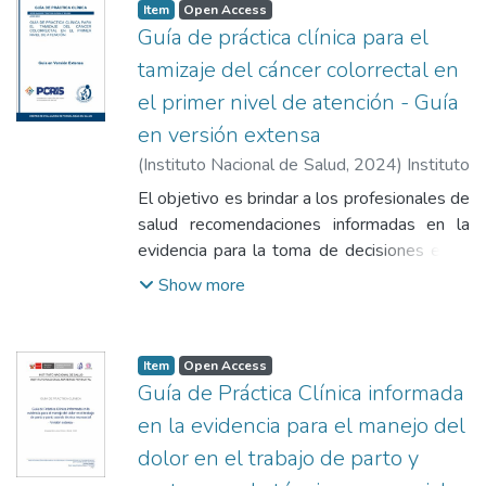
Item
Open Access
Guía de práctica clínica para el
tamizaje del cáncer colorrectal en
el primer nivel de atención - Guía
en versión extensa
(
Instituto Nacional de Salud
,
2024
)
Instituto
Nacional de Salud
El objetivo es brindar a los profesionales de
salud recomendaciones informadas en la
evidencia para la toma de decisiones en el
tamizaje del cáncer colorrectal en personas
Show more
mayores de 18 años que acuden a los
establecimientos de salud en el primer nivel
de atención.
Item
Open Access
Guía de Práctica Clínica informada
en la evidencia para el manejo del
dolor en el trabajo de parto y