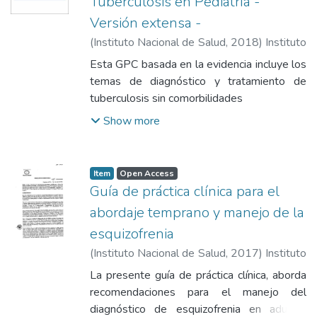
Tuberculosis en Pediatría -
Versión extensa -
(
Instituto Nacional de Salud
,
2018
)
Instituto
Nacional de Salud
Esta GPC basada en la evidencia incluye los
temas de diagnóstico y tratamiento de
tuberculosis sin comorbilidades
Show more
Item
Open Access
Guía de práctica clínica para el
abordaje temprano y manejo de la
esquizofrenia
(
Instituto Nacional de Salud
,
2017
)
Instituto
Nacional de Salud
La presente guía de práctica clínica, aborda
recomendaciones para el manejo del
diagnóstico de esquizofrenia en adultos