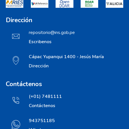
con el panel de expertos sobre nuestra
situación nacional.
Dirección
repositorio@ins.gob.pe
Escribenos
Cápac Yupanqui 1400 - Jesús María
Dirección
Contáctenos
(+01) 7481111
Contáctenos
943751185