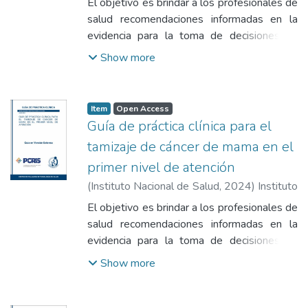
El objetivo es brindar a los profesionales de
salud recomendaciones informadas en la
evidencia para la toma de decisiones en
tamizaje de cáncer de mama en mujeres
Show more
que acuden a los establecimientos de salud
en el primer nivel de atención.
Item
Open Access
Guía de práctica clínica para el
tamizaje de cáncer de mama en el
primer nivel de atención
(
Instituto Nacional de Salud
,
2024
)
Instituto
Nacional de Salud
El objetivo es brindar a los profesionales de
salud recomendaciones informadas en la
evidencia para la toma de decisiones en
tamizaje de cáncer de mama en mujeres
Show more
que acuden a los establecimientos de salud
en el primer nivel de atención