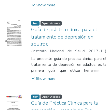
dirigidas a mejorar la calidad y reducir la
Show more
inequidad en la atención de personas con
diagnóstico de esquizofrenia en el ámbito
clínico institucional y como una referencia en
Item
Open Access
el ámbito comunitario.
Guía de práctica clínica para el
tratamiento de depresión en
adultos
(
Instituto Nacional de Salud
,
2017-11
)
Instituto Nacional de Salud
La presente guía de práctica clínica para el
tratamiento de depresión en adultos, es la
primera guía que utiliza herramientas
metodológicas avaladas por la comunidad
Show more
internacional, como el instrumento de
AGREE II y la metodología GRADE
Item
Open Access
Guía de Práctica Clínica para la