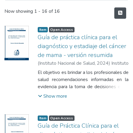
Recent Submissions
Now showing
1 - 16 of 16
Item
Open Access
Guía de práctica clínica para el
diagnóstico y estadiaje del cáncer
de mama - versión resumida
(
Instituto Nacional de Salud
,
2024
)
Instituto
Nacional de Salud
El objetivo es brindar a los profesionales de
salud recomendaciones informadas en la
evidencia para la toma de decisiones en el
diagnóstico y estadiaje del cáncer de mama
Show more
en mujeres que acuden a los
establecimientos de salud.
Item
Open Access
Guía de Práctica Clínica para el