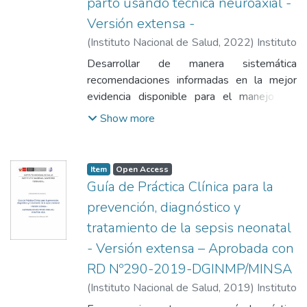
parto usando técnica neuroaxial -
Versión extensa -
(
Instituto Nacional de Salud
,
2022
)
Instituto
Nacional de Salud
Desarrollar de manera sistemática
recomendaciones informadas en la mejor
evidencia disponible para el manejo del
dolor durante el trabajo de parto y parto de
Show more
gestantes sanas o de bajo riesgo, utilizando
la técnica neuroaxial para mejorar la
satisfacción materna, con la participación de
Item
Open Access
todo el equipo multidisciplinario
Guía de Práctica Clínica para la
prevención, diagnóstico y
tratamiento de la sepsis neonatal
- Versión extensa – Aprobada con
RD Nº290-2019-DGINMP/MINSA
(
Instituto Nacional de Salud
,
2019
)
Instituto
Nacional de Salud