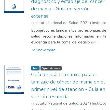
diagnóstico y estadiaje del cáncer
de mama - Guía en versión
extensa
(
Instituto Nacional de Salud
,
2024
)
Instituto
Nacional de Salud
El objetivo es brindar a los profesionales de
salud recomendaciones informadas en la
evidencia para la toma de decisiones en el
diagnóstico y estadiaje del cáncer de mama
Show more
en mujeres que acuden a los
establecimientos de salud.
Item
Open Access
Guía de práctica clínica para el
tamizaje de cáncer de mama en el
primer nivel de atención - Guía en
versión resumida
(
Instituto Nacional de Salud
,
2024
)
Instituto
Nacional de Salud