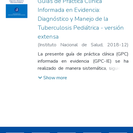
Guías de Práctica Clínica
Informada en Evidencia:
Diagnóstico y Manejo de la
Tuberculosis Pediátrica - versión
extensa
(
Instituto Nacional de Salud
,
2018-12
)
Instituto Nacional de Salud
La presente guía de práctica clínica (GPC)
informada en evidencia (GPC-IE) se ha
realizado de manera sistemática, siguiendo
la normativa actual vigente del Ministerio de
Show more
Salud. Esta GPC-IE es una adaptación de
algunas recomendaciones específicas y
sostenidas en la Guía de Práctica clínica de
Tuberculosis de National Institute for Health
and Care Excellence (NICE) del 2016 y de
algunas recomendaciones puntuales de la
Guía de Tuberculosis Latente de la OMS del
2018, según la contextualización realizada