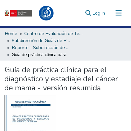
(current)
Log In
Communities & Collections
Home
Centro de Evaluación de Tecnologías en Salud
All of DSpace
Subdirección de Guías de Práctica Clínica
Reporte - Subdirección de Guías de Práctica Clínica
Statistics
Guía de práctica clínica para el diagnóstico y estadiaje del cáncer de mama - versión resumida
Estadísticas Externas
Enlaces de interés ▾
Guía de práctica clínica para el
diagnóstico y estadiaje del cáncer
de mama - versión resumida