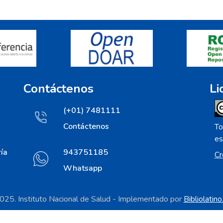
Contáctenos
Li
(+01) 7481111
Contáctenos
To
es
ía
943751185
Cr
Whatsapp
25. Instituto Nacional de Salud - Implementado por
Bibliolatin