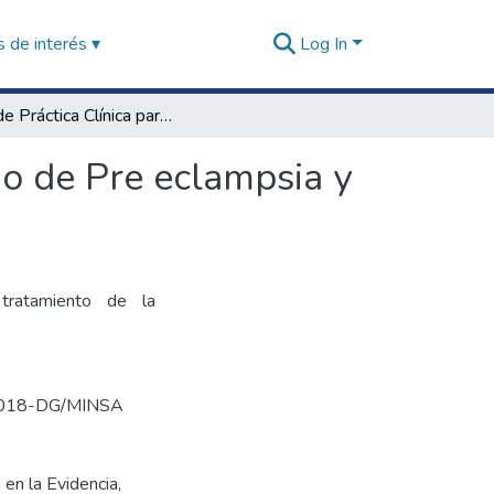
 de interés ▾
Log In
Guía de Práctica Clínica para la prevención y manejo de Pre eclampsia y eclampsia
jo de Pre eclampsia y
ratamiento de la
6-2018-DG/MINSA
 en la Evidencia
,