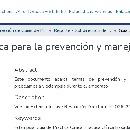
ections
All of DSpace
Statistics
Estadísticas Externas
Enlaces
Subdirección de Guías de Práctica Clínica
Reporte - Subdirección de Guías de Práctica Clínica
ica para la prevención y mane
Abstract
Este documento abarca temas de prevención y t
preeclampsia y eclampsia durante el embarazo
Description
Versión Extensa. Incluye Resolución Directoral N° 02
Keywords
Eclampsia
,
Guía de Práctica Clínica
,
Práctica Clínica Basada