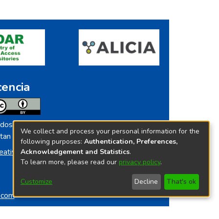
cencia
dos los contenidos de repositorio.ins.gob.pe
We collect and process your personal information for the
tan licenciados bajo
following purposes:
Authentication, Preferences,
eative Commoms License
Acknowledgement and Statistics
.
To learn more, please read our
privacy policy
.
Customize
Decline
That's ok
o.com