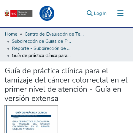
(current)
Log In
Communities & Collections
Home
Centro de Evaluación de Tecnologías en Salud
All of DSpace
Subdirección de Guías de Práctica Clínica
Reporte - Subdirección de Guías de Práctica Clínica
Statistics
Guía de práctica clínica para el tamizaje del cáncer colorrectal en el primer nivel de atención - Guía en versión extensa
Estadísticas Externas
Enlaces de interés ▾
Guía de práctica clínica para el
tamizaje del cáncer colorrectal en el
primer nivel de atención - Guía en
versión extensa