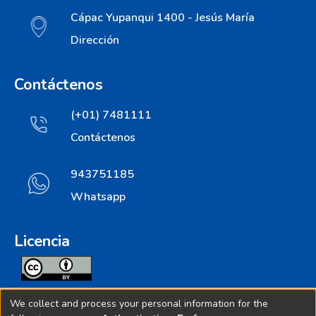
Cápac Yupanqui 1400 - Jesús María
Dirección
Contáctenos
(+01) 7481111
Contáctenos
943751185
Whatsapp
Licencia
Todos los contenidos de repositorio.ins.gob.pe estan
We collect and process your personal information for the
licenciados bajo