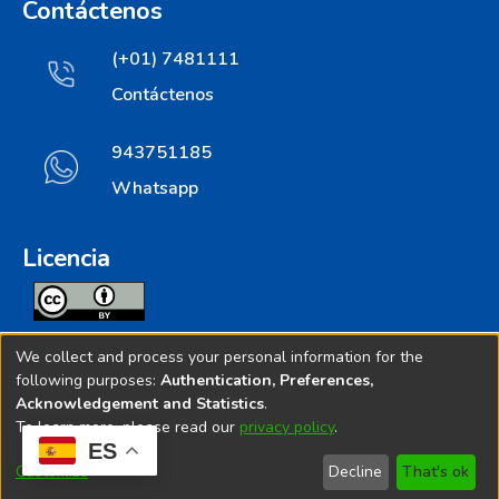
Contáctenos
(+01) 7481111
Contáctenos
943751185
Whatsapp
Licencia
Todos los contenidos de repositorio.ins.gob.pe estan
We collect and process your personal information for the
licenciados bajo
following purposes:
Authentication, Preferences,
Acknowledgement and Statistics
.
Creative Commoms License
To learn more, please read our
privacy policy
.
ES
© 2025. Instituto Nacional de Salud - Implementado por
Customize
Decline
That's ok
Bibliolatino.com