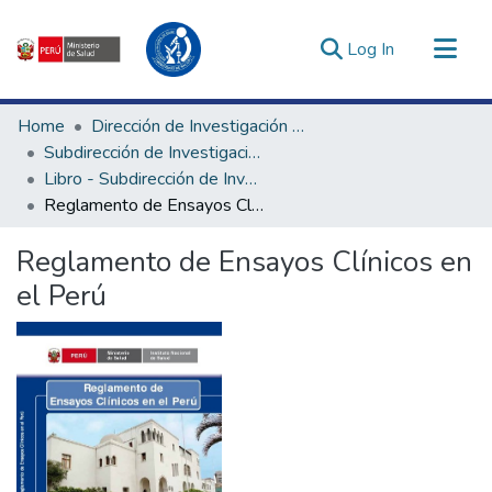
(current)
Log In
Communities & Collections
Home
Dirección de Investigación e Innovación en Salud
All of DSpace
Subdirección de Investigación en Salud
Libro - Subdirección de Investigación en Salud
Statistics
Reglamento de Ensayos Clínicos en el Perú
Estadísticas Externas
Enlaces de interés ▾
Reglamento de Ensayos Clínicos en
el Perú