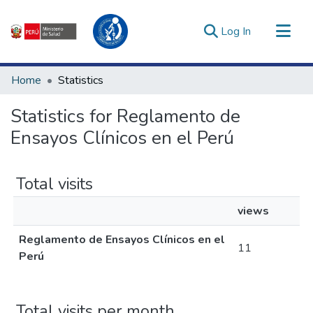
(current)
Log In
Communities & Collections
Home
Statistics
All of DSpace
Statistics for Reglamento de
Estadísticas Externas
Ensayos Clínicos en el Perú
Enlaces de interés ▾
Total visits
views
Reglamento de Ensayos Clínicos en el
11
Perú
Total visits per month