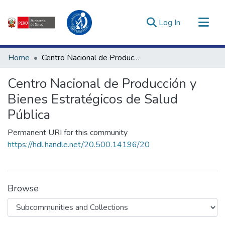
(current)
Log In
Communities & Collections
Home
Centro Nacional de Producción y Bienes Estratégicos de Salud Pública
All of DSpace
Centro Nacional de Producción y
Statistics
Bienes Estratégicos de Salud
Estadísticas Externas
Pública
Enlaces de interés ▾
Permanent URI for this community
https://hdl.handle.net/20.500.14196/20
Browse