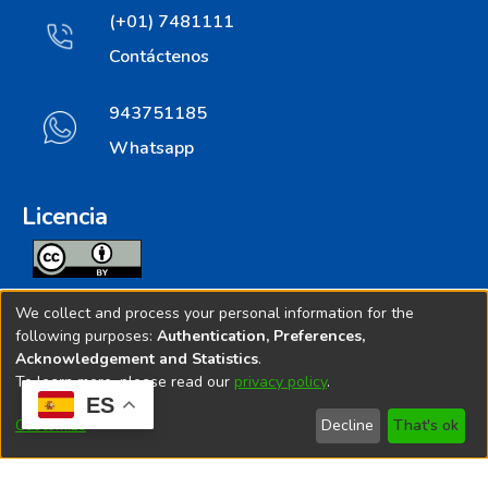
(+01) 7481111
Contáctenos
943751185
Whatsapp
Licencia
Todos los contenidos de repositorio.ins.gob.pe estan
We collect and process your personal information for the
licenciados bajo
following purposes:
Authentication, Preferences,
Acknowledgement and Statistics
.
Creative Commoms License
To learn more, please read our
privacy policy
.
ES
© 2025. Instituto Nacional de Salud - Implementado por
Customize
Decline
That's ok
Bibliolatino.com