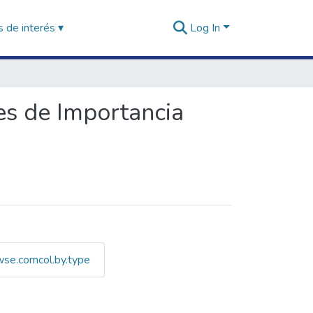
 de interés ▾
Log In
es de Importancia
wse.comcol.by.type