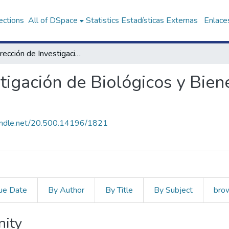
ections
All of DSpace
Statistics
Estadísticas Externas
Enlaces
Subdirección de Investigación de Biológicos y Bienes de Importancia Estratégica
tigación de Biológicos y Bien
handle.net/20.500.14196/1821
ue Date
By Author
By Title
By Subject
bro
nity