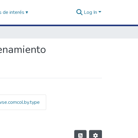
 de interés ▾
Log In
cenamiento
wse.comcol.by.type