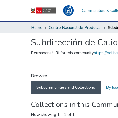
Communities & Coll
Home
Centro Nacional de Producción y Bienes Estratégicos de Salud Pública
Subdirección de Cali
Permanent URI for this community
https://hdl.
Browse
Subcommunities and Collections
By Iss
Collections in this Commu
Now showing
1 - 1 of 1