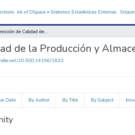
ections
All of DSpace
Statistics
Estadísticas Externas
Enlaces
Subdirección de Calidad de la Producción y Almacenamiento
dad de la Producción y Alma
handle.net/20.500.14196/1820
ue Date
By Author
By Title
By Subject
bro
nity