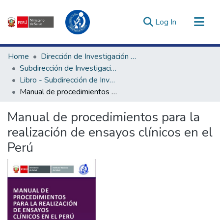
(current)
Log In
Communities & Collections
Home
Dirección de Investigación e Innovación en Salud
All of DSpace
Subdirección de Investigación en Salud
Libro - Subdirección de Investigación en Salud
Statistics
Manual de procedimientos para la realización de ensayos clínicos en el Perú
Estadísticas Externas
Enlaces de interés ▾
Manual de procedimientos para la
realización de ensayos clínicos en el
Perú