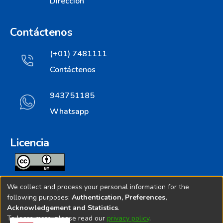
Dirección
Contáctenos
(+01) 7481111
Contáctenos
943751185
Whatsapp
Licencia
Todos los contenidos de repositorio.ins.gob.pe estan
We collect and process your personal information for the
licenciados bajo
following purposes:
Authentication, Preferences,
Acknowledgement and Statistics
.
Creative Commoms License
To learn more, please read our
privacy policy
.