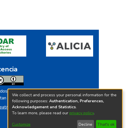
cencia
dos los contenidos de repositorio.ins.gob.pe
We collect and process your personal information for the
tan licenciados bajo
following purposes:
Authentication, Preferences,
eative Commoms License
Acknowledgement and Statistics
.
To learn more, please read our
privacy policy
.
Customize
Decline
That's ok