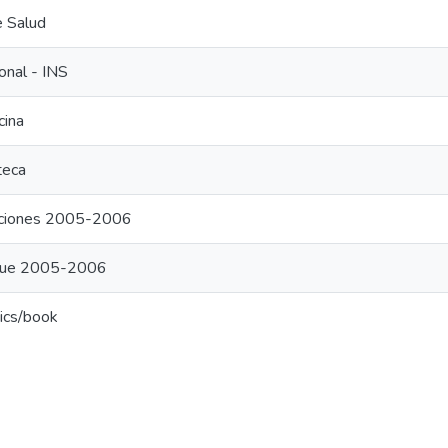
e Salud
ional - INS
cina
teca
aciones 2005-2006
ogue 2005-2006
ics/book