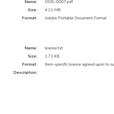
Name:
OGIS-0007.pdf
Size:
4.21 MB
Format:
Adobe Portable Document Format
Name:
license.txt
Size:
1.71 KB
Format:
Item-specific license agreed upon to s
Description: