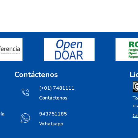
Contáctenos
Li
(+01) 7481111
Contáctenos
To
es
ía
943751185
Cr
Whatsapp