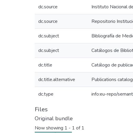
dc.source
Instituto Nacional d
dc.source
Repositorio Instituc
dc.subject
Bibliografía de Medi
dc.subject
Catálogos de Biblio
dc.title
Catálogo de public
dc.title.alternative
Publications catal
dc.type
info:eu-repo/semant
Files
Original bundle
Now showing
1 - 1 of 1