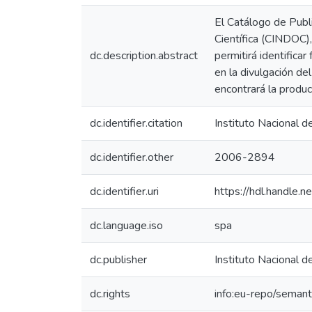
El Catálogo de Publ
Científica (CINDOC),
dc.description.abstract
permitirá identifica
en la divulgación de
encontrará la produc
dc.identifier.citation
Instituto Nacional 
dc.identifier.other
2006-2894
dc.identifier.uri
https://hdl.handle
dc.language.iso
spa
dc.publisher
Instituto Nacional d
dc.rights
info:eu-repo/seman