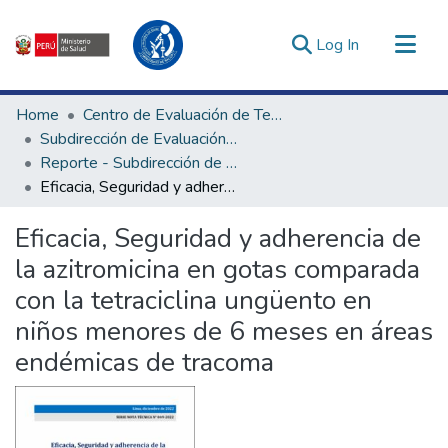
(current)
Log In
Communities & Collections
Home
Centro de Evaluación de Tecnologías en Salud
All of DSpace
Subdirección de Evaluación de Tecnologías Sanitarias
Reporte - Subdirección de Evaluación de Tecnologías Sanitarias
Statistics
Eficacia, Seguridad y adherencia de la azitromicina en gotas comparada con la tetraciclina ungüento en niños menores de 6 meses en áreas endémicas de tracoma
Estadísticas Externas
Enlaces de interés ▾
Eficacia, Seguridad y adherencia de
la azitromicina en gotas comparada
con la tetraciclina ungüento en
niños menores de 6 meses en áreas
endémicas de tracoma