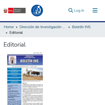
(current)
Log In
Communities & Collections
Home
Dirección de Investigación e Innovación en Salud
Boletín INS
All of DSpace
Editorial
Statistics
Editorial
Estadísticas Externas
Enlaces de interés ▾