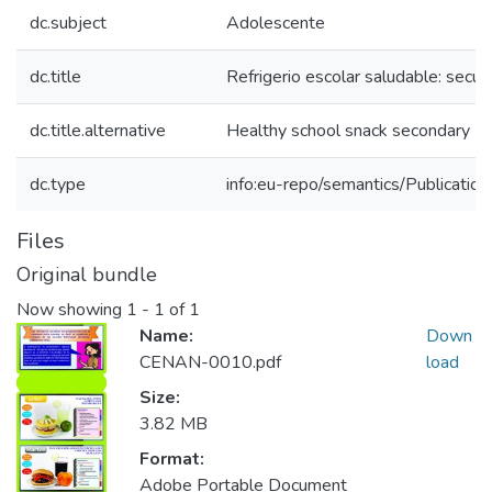
dc.subject
Adolescente
dc.title
Refrigerio escolar saludable: secun
dc.title.alternative
Healthy school snack secondary
dc.type
info:eu-repo/semantics/Publication
Files
Original bundle
Now showing
1 - 1 of 1
Name:
Down
CENAN-0010.pdf
load
Size:
3.82 MB
Format:
Adobe Portable Document