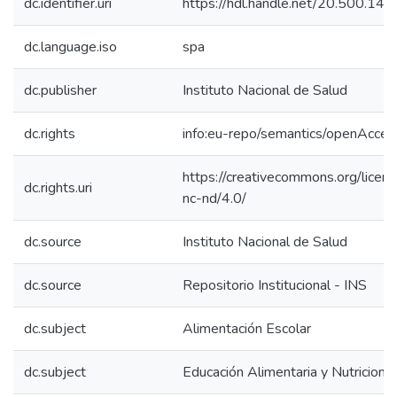
dc.identifier.uri
https://hdl.handle.net/20.500.14
dc.language.iso
spa
dc.publisher
Instituto Nacional de Salud
dc.rights
info:eu-repo/semantics/openAcces
https://creativecommons.org/licen
dc.rights.uri
nc-nd/4.0/
dc.source
Instituto Nacional de Salud
dc.source
Repositorio Institucional - INS
dc.subject
Alimentación Escolar
dc.subject
Educación Alimentaria y Nutricional