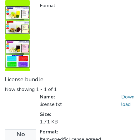
Format
License bundle
Now showing
1 - 1 of 1
Name:
Down
license.txt
load
Size:
1.71 KB
Format:
No
Item-specific license agreed