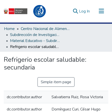
(current)
Log In
Communities & Collections
Home
Centro Nacional de Alimentación, Nutrición y Vida Saludable
All of DSpace
Subdirección de Investigación y Tecnologías en Alimentación y Vida Saludable
Material Educativo - Subdirección de Investigación y Tecnologías en Alimentación y Vida Saludable
Statistics
Refrigerio escolar saludable: secundaria
Estadísticas Externas
Enlaces de interés ▾
Refrigerio escolar saludable:
secundaria
Simple item page
dc.contributor.author
Salvatierra Ruiz, Rosa Victoria
dc.contributor.author
Domínguez Curi, César Hugo