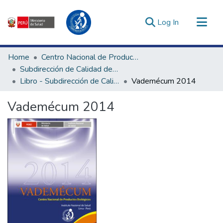
(current)
Log In
Communities & Collections
Home
Centro Nacional de Producción y Bienes Estratégicos de Salud Pública
All of DSpace
Subdirección de Calidad de la Producción y Almacenamiento
Libro - Subdirección de Calidad de la Producción y Almacenamiento
Vademécum 2014
Statistics
Estadísticas Externas
Vademécum 2014
Enlaces de interés ▾