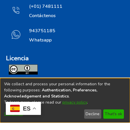
(+01) 7481111
Contáctenos
943751185
Whatsapp
Licencia
Todos los contenidos de repositorio.ins.gob.pe estan
We collect and process your personal information for the
licenciados bajo
following purposes:
Authentication, Preferences,
Acknowledgement and Statistics
.
Creative Commoms License
To learn more, please read our
privacy policy
.
ES
© 2025. Instituto Nacional de Salud - Implementado por
Customize
Decline
That's ok
Bibliolatino.com