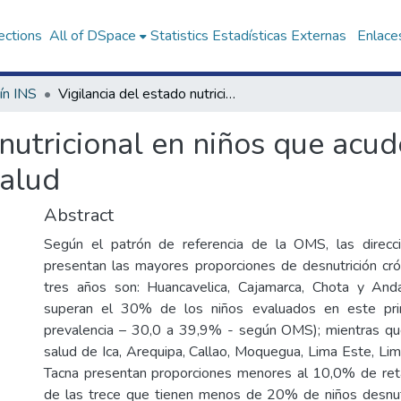
ections
All of DSpace
Statistics
Estadísticas Externas
Enlaces
ín INS
Vigilancia del estado nutricional en niños que acuden a los establecimientos de salud
 nutricional en niños que acud
salud
Abstract
Según el patrón de referencia de la OMS, las direc
presentan las mayores proporciones de desnutrición cr
tres años son: Huancavelica, Cajamarca, Chota y Anda
superan el 30% de los niños evaluados en este pri
prevalencia – 30,0 a 39,9% - según OMS); mientras que
salud de Ica, Arequipa, Callao, Moquegua, Lima Este, Lim
Tacna presentan proporciones menores al 10,0% de reta
de las trece que tienen menos de 20% de niños desnutr