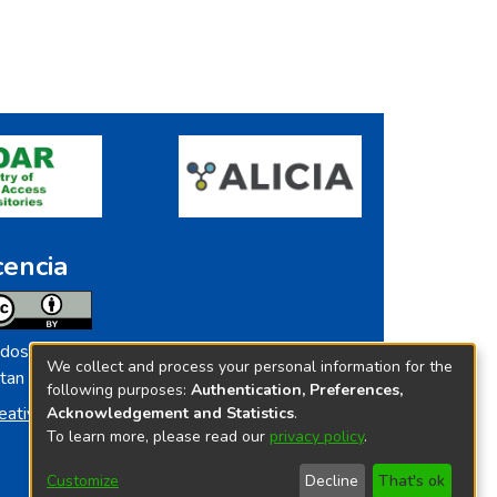
cencia
dos los contenidos de repositorio.ins.gob.pe
We collect and process your personal information for the
tan licenciados bajo
following purposes:
Authentication, Preferences,
eative Commoms License
Acknowledgement and Statistics
.
To learn more, please read our
privacy policy
.
Customize
Decline
That's ok