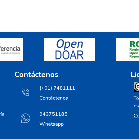
Contáctenos
Li
(+01) 7481111
Contáctenos
To
es
ía
943751185
Cr
Whatsapp