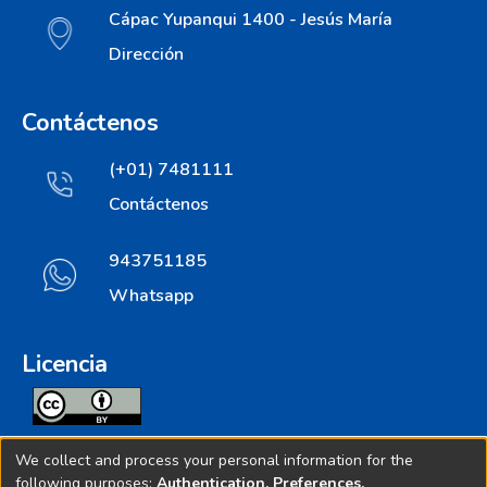
Cápac Yupanqui 1400 - Jesús María
Dirección
Contáctenos
(+01) 7481111
Contáctenos
943751185
Whatsapp
Licencia
Todos los contenidos de repositorio.ins.gob.pe estan
We collect and process your personal information for the
licenciados bajo
following purposes:
Authentication, Preferences,