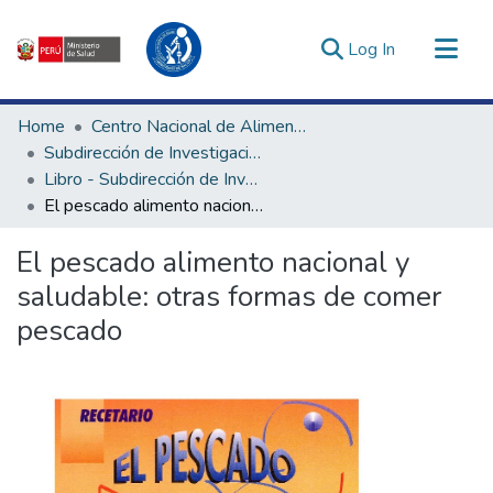
(current)
Log In
Communities & Collections
Home
Centro Nacional de Alimentación, Nutrición y Vida Saludable
All of DSpace
Subdirección de Investigación y Tecnologías en Alimentación y Vida Saludable
Libro - Subdirección de Investigación y Tecnologías en Alimentación y Vida Saludable
Statistics
El pescado alimento nacional y saludable: otras formas de comer pescado
Estadísticas Externas
Enlaces de interés ▾
El pescado alimento nacional y
saludable: otras formas de comer
pescado