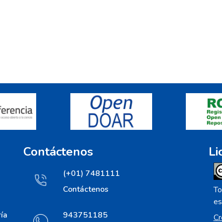
Contáctenos
Li
(+01) 7481111
Contáctenos
To
es
ía
943751185
Cr