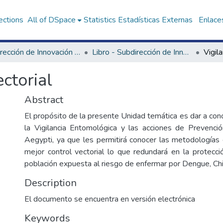
ections
All of DSpace
Statistics
Estadísticas Externas
Enlaces
Subdirección de Innovación en Salud
Libro - Subdirección de Innovación en Salud
Vigila
ectorial
Abstract
El propósito de la presente Unidad temática es dar a con
la Vigilancia Entomológica y las acciones de Prevenci
Aegypti, ya que les permitirá conocer las metodologías d
mejor control vectorial lo que redundará en la protecci
población expuesta al riesgo de enfermar por Dengue, Chi
Description
El documento se encuentra en versión electrónica
Keywords