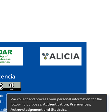
cencia
dos los contenidos de repositorio.ins.gob.pe
We collect and process your personal information for the
tan licenciados bajo
following purposes:
Authentication, Preferences,
eative Commoms License
Acknowledgement and Statistics
.