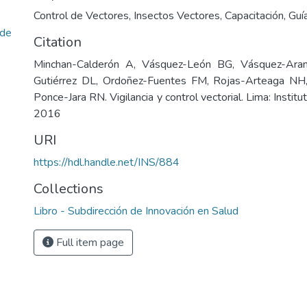
Control de Vectores
,
Insectos Vectores
,
Capacitación
,
Guí
ade
Citation
Minchan-Calderón A, Vásquez-León BG, Vásquez-Aran
Gutiérrez DL, Ordoñez-Fuentes FM, Rojas-Arteaga NH
Ponce-Jara RN. Vigilancia y control vectorial. Lima: Instit
2016
URI
https://hdl.handle.net/INS/884
Collections
Libro - Subdirección de Innovación en Salud
Full item page