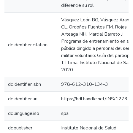
diferencie su rol.
Vásquez León BG, Vásquez Arango
CL, Ordoñes Fuentes FM, Rojas
Arteaga NH, Marcial Barreto J.
Programa de entrenamiento en sal
dc.identifier.citation
pública dirigido a personal del servi
militar voluntario: Guía del particip
T.I. Lima: Instituto Nacional de Salu
2020
dc.identifier.isbn
978-612-310-134-3
dc.identifier.uri
https://hdl.handle.net/INS/1273
dc.language.iso
spa
dc.publisher
Instituto Nacional de Salud