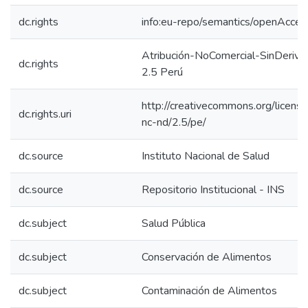
dc.rights
info:eu-repo/semantics/openAcces
Atribución-NoComercial-SinDeriva
dc.rights
2.5 Perú
http://creativecommons.org/licens
dc.rights.uri
nc-nd/2.5/pe/
dc.source
Instituto Nacional de Salud
dc.source
Repositorio Institucional - INS
dc.subject
Salud Pública
dc.subject
Conservación de Alimentos
dc.subject
Contaminación de Alimentos