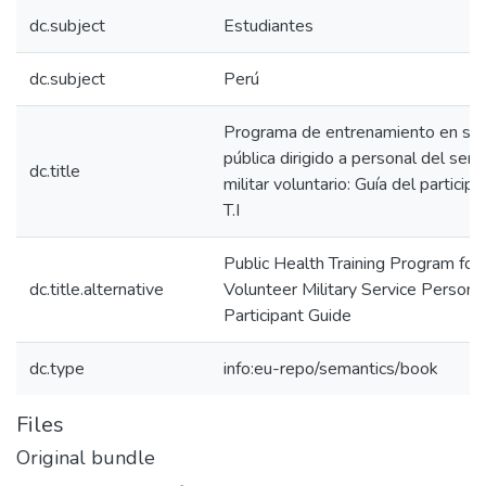
dc.subject
Estudiantes
dc.subject
Perú
Programa de entrenamiento en sal
pública dirigido a personal del servi
dc.title
militar voluntario: Guía del particip
T.I
Public Health Training Program for
dc.title.alternative
Volunteer Military Service Personnel
Participant Guide
dc.type
info:eu-repo/semantics/book
Files
Original bundle