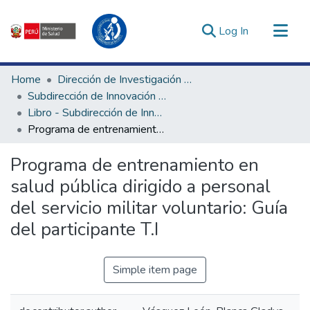
(current)
Log In
Communities & Collections
Home
Dirección de Investigación e Innovación en Salud
All of DSpace
Subdirección de Innovación en Salud
Libro - Subdirección de Innovación en Salud
Statistics
Programa de entrenamiento en salud pública dirigido a personal del servicio militar voluntario: Guía del participante T.I
Estadísticas Externas
Enlaces de interés ▾
Programa de entrenamiento en
salud pública dirigido a personal
del servicio militar voluntario: Guía
del participante T.I
Simple item page