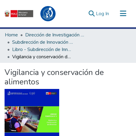
(current)
Log In
Communities & Collections
Home
Dirección de Investigación e Innovación en Salud
All of DSpace
Subdirección de Innovación en Salud
Libro - Subdirección de Innovación en Salud
Statistics
Vigilancia y conservación de alimentos
Estadísticas Externas
Enlaces de interés ▾
Vigilancia y conservación de
alimentos