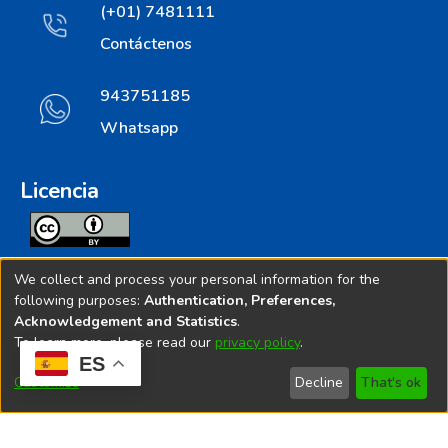
(+01) 7481111
Contáctenos
943751185
Whatsapp
Licencia
Todos los contenidos de repositorio.ins.gob.pe estan
We collect and process your personal information for the
licenciados bajo
following purposes:
Authentication, Preferences,
Acknowledgement and Statistics
.
Creative Commoms License
To learn more, please read our
privacy policy
.
ES
© 2025. Instituto Nacional de Salud - Implementado por
Customize
Decline
That's ok
Bibliolatino.com