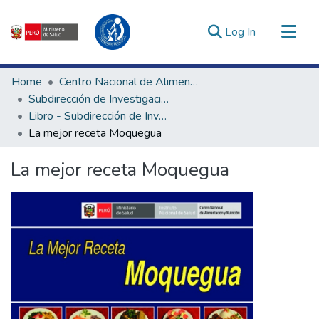
(current)
Log In
Communities & Collections
Home
Centro Nacional de Alimentación, Nutrición y Vida Saludable
All of DSpace
Subdirección de Investigación y Tecnologías en Alimentación y Vida Saludable
Libro - Subdirección de Investigación y Tecnologías en Alimentación y Vida Saludable
Statistics
La mejor receta Moquegua
Estadísticas Externas
Enlaces de interés ▾
La mejor receta Moquegua