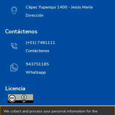
Cápac Yupanqui 1400 - Jesús María
Dirección
Contáctenos
(+01) 7481111
Contáctenos
943751185
Whatsapp
Licencia
Todos los contenidos de repositorio.ins.gob.pe estan
We collect and process your personal information for the
licenciados bajo