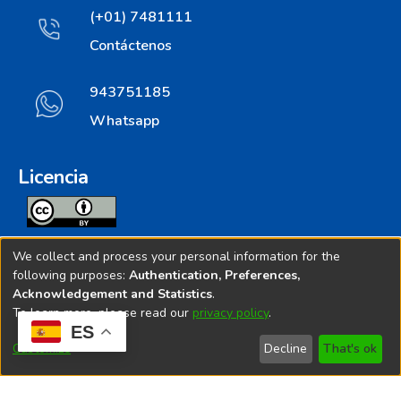
(+01) 7481111
Contáctenos
943751185
Whatsapp
Licencia
Todos los contenidos de repositorio.ins.gob.pe estan
We collect and process your personal information for the
licenciados bajo
following purposes:
Authentication, Preferences,
Acknowledgement and Statistics
.
Creative Commoms License
To learn more, please read our
privacy policy
.
ES
© 2025. Instituto Nacional de Salud - Implementado por
Customize
Decline
That's ok
Bibliolatino.com