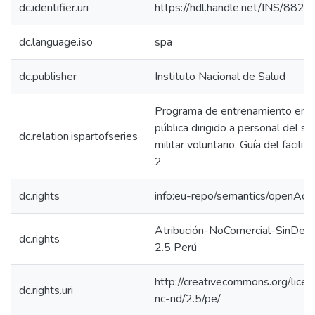
dc.identifier.uri
https://hdl.handle.net/INS/882
dc.language.iso
spa
dc.publisher
Instituto Nacional de Salud
Programa de entrenamiento en s
pública dirigido a personal del ser
dc.relation.ispartofseries
militar voluntario. Guía del facilit
2
dc.rights
info:eu-repo/semantics/openAcc
Atribución-NoComercial-SinDeri
dc.rights
2.5 Perú
http://creativecommons.org/lice
dc.rights.uri
nc-nd/2.5/pe/