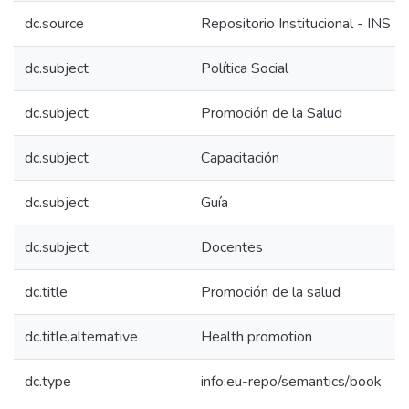
dc.source
Repositorio Institucional - INS
dc.subject
Política Social
dc.subject
Promoción de la Salud
dc.subject
Capacitación
dc.subject
Guía
dc.subject
Docentes
dc.title
Promoción de la salud
dc.title.alternative
Health promotion
dc.type
info:eu-repo/semantics/book