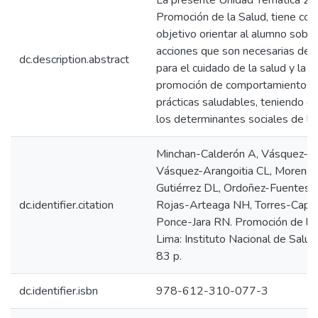
La presente Unidad Temática 2:
Promoción de la Salud, tiene co
objetivo orientar al alumno sobre
acciones que son necesarias de e
dc.description.abstract
para el cuidado de la salud y la
promoción de comportamientos 
prácticas saludables, teniendo e
los determinantes sociales de la 
Minchan-Calderón A, Vásquez-L
Vásquez-Arangoitia CL, Moreno-
Gutiérrez DL, Ordoñez-Fuentes 
dc.identifier.citation
Rojas-Arteaga NH, Torres-Capc
Ponce-Jara RN. Promoción de la 
Lima: Instituto Nacional de Salud
83 p.
dc.identifier.isbn
978-612-310-077-3