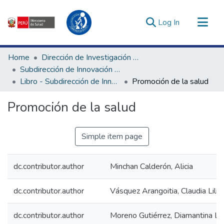
(current)
Log In
Communities & Collections
Home
Dirección de Investigación e Innovación en Salud
All of DSpace
Subdirección de Innovación en Salud
Libro - Subdirección de Innovación en Salud
Promoción de la salud
Statistics
Estadísticas Externas
Promoción de la salud
Enlaces de interés ▾
Simple item page
dc.contributor.author
Minchan Calderón, Alicia
dc.contributor.author
Vásquez Arangoitia, Claudia Lilia
dc.contributor.author
Moreno Gutiérrez, Diamantina Lo