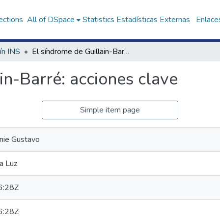
ections
All of DSpace
Statistics
Estadísticas Externas
Enlaces
ín INS
El síndrome de Guillain-Barré: acciones clave
in-Barré: acciones clave
Simple item page
nie Gustavo
a Luz
6:28Z
6:28Z