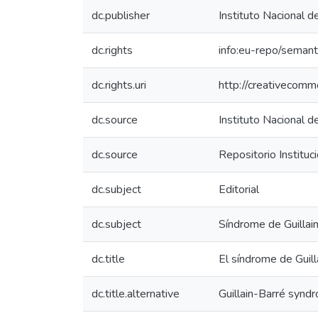
dc.publisher
Instituto Nacional d
dc.rights
info:eu-repo/seman
dc.rights.uri
http://creativecomm
dc.source
Instituto Nacional d
dc.source
Repositorio Instituc
dc.subject
Editorial
dc.subject
Síndrome de Guillai
dc.title
El síndrome de Guill
dc.title.alternative
Guillain-Barré syndr