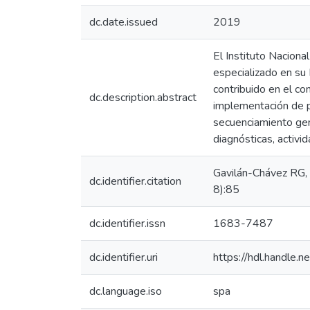
dc.date.issued
2019
El Instituto Naciona
especializado en su 
contribuido en el co
dc.description.abstract
implementación de p
secuenciamiento genó
diagnósticas, activi
Gavilán-Chávez RG, M
dc.identifier.citation
8):85
dc.identifier.issn
1683-7487
dc.identifier.uri
https://hdl.handle
dc.language.iso
spa