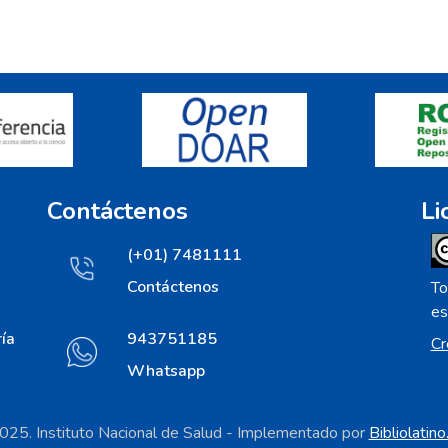
Contáctenos
Li
(+01) 7481111
Contáctenos
To
es
ía
943751185
Cr
Whatsapp
25. Instituto Nacional de Salud - Implementado por
Bibliolatin