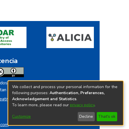
cencia
dos los contenidos de repositorio.ins.gob.pe
We collect and process your personal information for the
tan licenciados bajo
following purposes:
Authentication, Preferences,
eative Commoms License
Acknowledgement and Statistics
.
To learn more, please read our
privacy policy
.
Customize
Decline
That's ok
o.com