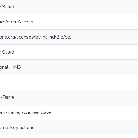
e Salud
tics/openAccess
ons.org/licenses/by-nc-nd/2.5/pe/
e Salud
ional - INS
n-Barré
ain-Barré: acciones clave
ome: key actions