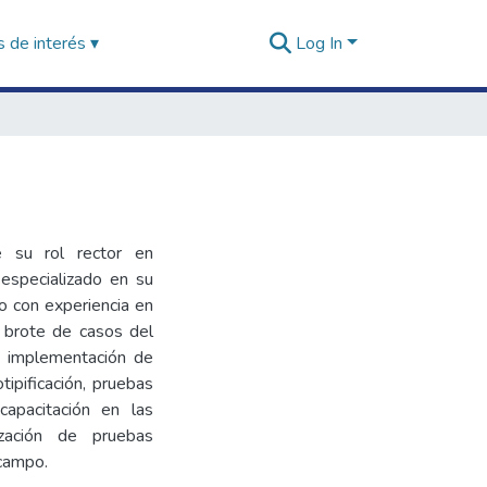
 de interés ▾
Log In
e su rol rector en
especializado en su
io con experiencia en
e brote de casos del
 e implementación de
ipificación, pruebas
capacitación en las
ización de pruebas
 campo.