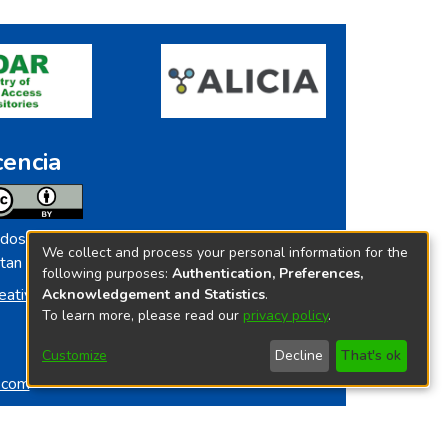
cencia
dos los contenidos de repositorio.ins.gob.pe
We collect and process your personal information for the
tan licenciados bajo
following purposes:
Authentication, Preferences,
eative Commoms License
Acknowledgement and Statistics
.
To learn more, please read our
privacy policy
.
Customize
Decline
That's ok
o.com