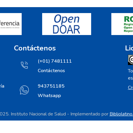
Contáctenos
Li
(+01) 7481111
Contáctenos
To
es
ía
943751185
Cr
Whatsapp
25. Instituto Nacional de Salud - Implementado por
Bibliolatin