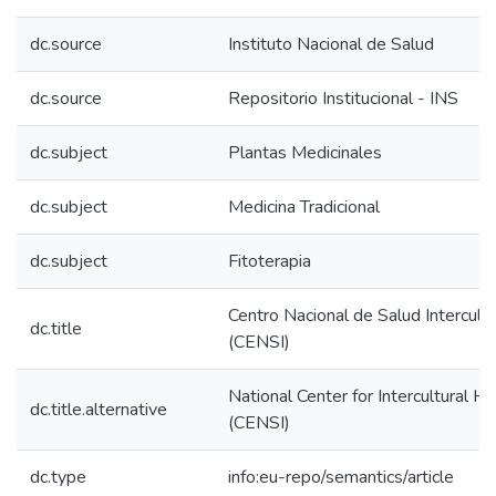
dc.source
Instituto Nacional de Salud
dc.source
Repositorio Institucional - INS
dc.subject
Plantas Medicinales
dc.subject
Medicina Tradicional
dc.subject
Fitoterapia
Centro Nacional de Salud Intercultu
dc.title
(CENSI)
National Center for Intercultural He
dc.title.alternative
(CENSI)
dc.type
info:eu-repo/semantics/article