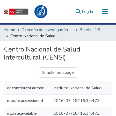
(current)
Log In
Communities & Collections
Home
Dirección de Investigación e Innovación en Salud
Boletín INS
All of DSpace
Centro Nacional de Salud Intercultural (CENSI)
Statistics
Centro Nacional de Salud
Estadísticas Externas
Intercultural (CENSI)
Enlaces de interés ▾
Simple item page
dc.contributor.author
Instituto Nacional de Salud
dc.date.accessioned
2016-07-18T16:34:47Z
dc.date.available
2016-07-18T16:34:47Z