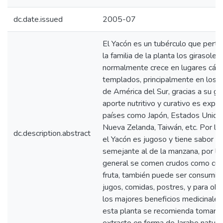
dc.date.issued
2005-07
El Yacón es un tubérculo que pert
la familia de la planta los girasoles,
normalmente crece en lugares cáli
templados, principalmente en los 
de América del Sur, gracias a su gr
aporte nutritivo y curativo es expo
países como Japón, Estados Unido
Nueva Zelanda, Taiwán, etc. Por lo
dc.description.abstract
el Yacón es jugoso y tiene sabor
semejante al de la manzana, por lo
general se comen crudos como cua
fruta, también puede ser consumid
jugos, comidas, postres, y para ob
los majores beneficios medicinales
esta planta se recomienda tomar e