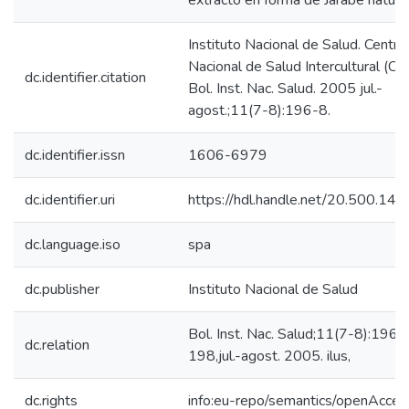
extracto en forma de Jarabe natural
Instituto Nacional de Salud. Centro
Nacional de Salud Intercultural (CE
dc.identifier.citation
Bol. Inst. Nac. Salud. 2005 jul.-
agost.;11(7-8):196-8.
dc.identifier.issn
1606-6979
dc.identifier.uri
https://hdl.handle.net/20.500.14
dc.language.iso
spa
dc.publisher
Instituto Nacional de Salud
Bol. Inst. Nac. Salud;11(7-8):196-
dc.relation
198,jul.-agost. 2005. ilus,
dc.rights
info:eu-repo/semantics/openAcces