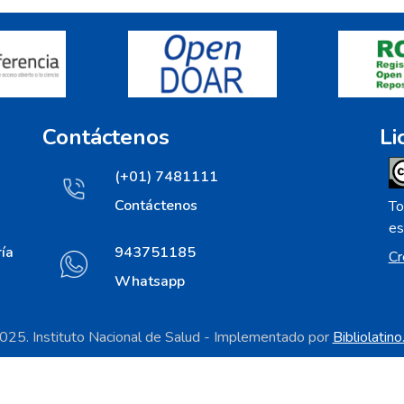
Contáctenos
Li
(+01) 7481111
Contáctenos
To
es
ía
943751185
Cr
Whatsapp
25. Instituto Nacional de Salud - Implementado por
Bibliolatin