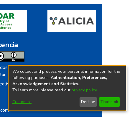
cencia
dos los contenidos de repositorio.ins.gob.pe
We collect and process your personal information for the
tan licenciados bajo
following purposes:
Authentication, Preferences,
eative Commoms License
Acknowledgement and Statistics
.
To learn more, please read our
privacy policy
.
Customize
Decline
That's ok
o.com