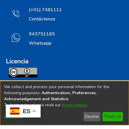
(+01) 7481111
Contáctenos
943751185
Whatsapp
Licencia
Todos los contenidos de repositorio.ins.gob.pe estan
We collect and process your personal information for the
licenciados bajo
following purposes:
Authentication, Preferences,
Acknowledgement and Statistics
.
Creative Commoms License
To learn more, please read our
privacy policy
.
ES
© 2025. Instituto Nacional de Salud - Implementado por
Customize
Decline
That's ok
Bibliolatino.com