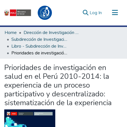
(current)
Log In
Communities & Collections
Home
Dirección de Investigación e Innovación en Salud
All of DSpace
Subdirección de Investigación en Salud
Libro - Subdirección de Investigación en Salud
Statistics
Prioridades de investigación en salud en el Perú 2010-2014: la experiencia de un proceso participativo y descentralizado: sistematización de la experiencia
Estadísticas Externas
Enlaces de interés ▾
Prioridades de investigación en
salud en el Perú 2010-2014: la
experiencia de un proceso
participativo y descentralizado:
sistematización de la experiencia