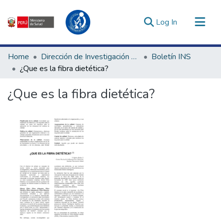
(current)
Log In
Communities & Collections
Home
Dirección de Investigación e Innovación en Salud
Boletín INS
All of DSpace
¿Que es la fibra dietética?
Statistics
¿Que es la fibra dietética?
Estadísticas Externas
Enlaces de interés ▾