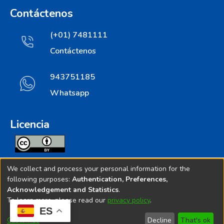
Contáctenos
(+01) 7481111
Contáctenos
943751185
Whatsapp
Licencia
Todos los contenidos de repositorio.ins.gob.pe estan
We collect and process your personal information for the
licenciados bajo
following purposes:
Authentication, Preferences,
Acknowledgement and Statistics
.
Creative Commoms License
To learn more, please read our
privacy policy
.
ES
© 2025. Instituto Nacional de Salud - Implementado por
Customize
Decline
That's ok