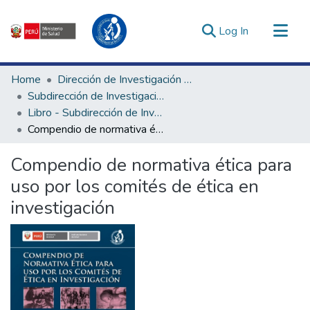
(current)
Log In
Communities & Collections
Home
Dirección de Investigación e Innovación en Salud
All of DSpace
Subdirección de Investigación en Salud
Libro - Subdirección de Investigación en Salud
Statistics
Compendio de normativa ética para uso por los comités de ética en investigación
Estadísticas Externas
Enlaces de interés ▾
Compendio de normativa ética para
uso por los comités de ética en
investigación