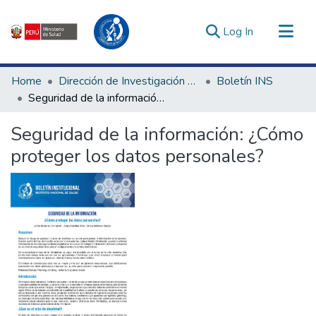
(current)
Log In
Communities & Collections
Home
Dirección de Investigación e Innovación en Salud
Boletín INS
All of DSpace
Seguridad de la información: ¿Cómo proteger los datos personales?
Statistics
Seguridad de la información: ¿Cómo
Estadísticas Externas
proteger los datos personales?
Enlaces de interés ▾