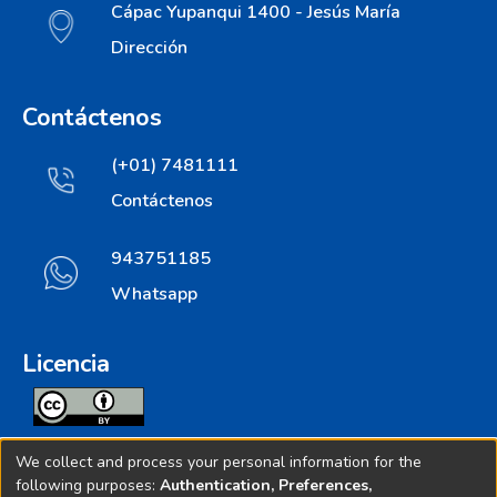
Cápac Yupanqui 1400 - Jesús María
Dirección
Contáctenos
(+01) 7481111
Contáctenos
943751185
Whatsapp
Licencia
Todos los contenidos de repositorio.ins.gob.pe estan
We collect and process your personal information for the
licenciados bajo
following purposes:
Authentication, Preferences,