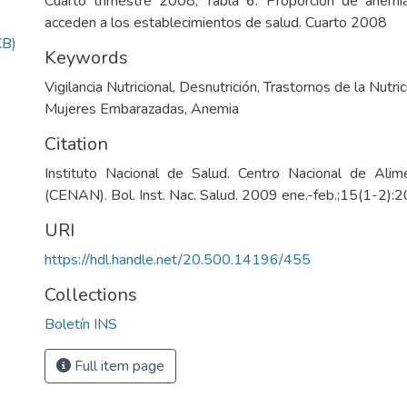
Cuarto trimestre 2008; Tabla 6. Proporción de anem
acceden a los establecimientos de salud. Cuarto 2008
KB)
Keywords
Vigilancia Nutricional
,
Desnutrición
,
Trastornos de la Nutric
Mujeres Embarazadas
,
Anemia
Citation
Instituto Nacional de Salud. Centro Nacional de Alime
(CENAN). Bol. Inst. Nac. Salud. 2009 ene.-feb.;15(1-2):2
URI
https://hdl.handle.net/20.500.14196/455
Collections
Boletín INS
Full item page