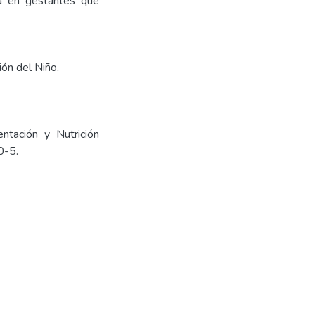
ia en gestantes que
ión del Niño
,
ntación y Nutrición
0-5.