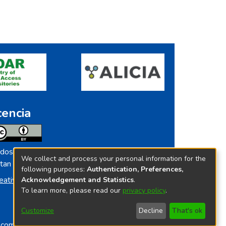
cencia
dos los contenidos de repositorio.ins.gob.pe
We collect and process your personal information for the
tan licenciados bajo
following purposes:
Authentication, Preferences,
eative Commoms License
Acknowledgement and Statistics
.
To learn more, please read our
privacy policy
.
Customize
Decline
That's ok
o.com