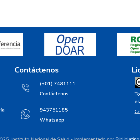
Contáctenos
Li
(+01) 7481111
Contáctenos
To
es
ía
943751185
Cr
Whatsapp
25. Instituto Nacional de Salud - Implementado por
Bibliolatin