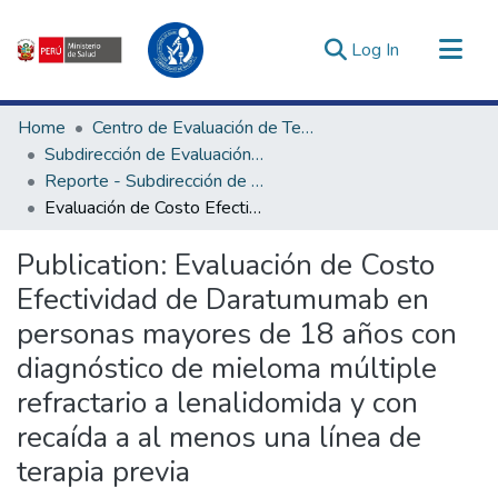
(current)
Log In
Communities & Collections
Home
Centro de Evaluación de Tecnologías en Salud
All of DSpace
Subdirección de Evaluación de Tecnologías Sanitarias
Reporte - Subdirección de Evaluación de Tecnologías Sanitarias
Statistics
Evaluación de Costo Efectividad de Daratumumab en personas mayores de 18 años con diagnóstico de mieloma múltiple refractario a lenalidomida y con recaída a al menos una línea de terapia previa
Estadísticas Externas
Enlaces de interés ▾
Publication:
Evaluación de Costo
Efectividad de Daratumumab en
personas mayores de 18 años con
diagnóstico de mieloma múltiple
refractario a lenalidomida y con
recaída a al menos una línea de
terapia previa