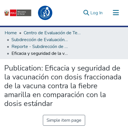
(current)
Log In
Communities & Collections
Home
Centro de Evaluación de Tecnologías en Salud
All of DSpace
Subdirección de Evaluación de Tecnologías Sanitarias
Reporte - Subdirección de Evaluación de Tecnologías Sanitarias
Statistics
Eficacia y seguridad de la vacunación con dosis fraccionada de la vacuna contra la fiebre amarilla en comparación con la dosis estándar
Estadísticas Externas
Enlaces de interés ▾
Publication:
Eficacia y seguridad de
la vacunación con dosis fraccionada
de la vacuna contra la fiebre
amarilla en comparación con la
dosis estándar
Simple item page