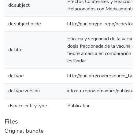
Efectos Colaterales y Reaccion
dc.subject
Relacionados con Medicamentos
dc.subject.ocde
http://purl.org/pe-repo/ocde/for
Eficacia y seguridad de la vacuna
dosis fraccionada de la vacuna co
dc.title
fiebre amarilla en comparación co
estándar
dc.type
http://purl.org/coar/resource_typ
dc.type.version
info:eu-repo/semantics/publishe
dspace.entity.type
Publication
Files
Original bundle