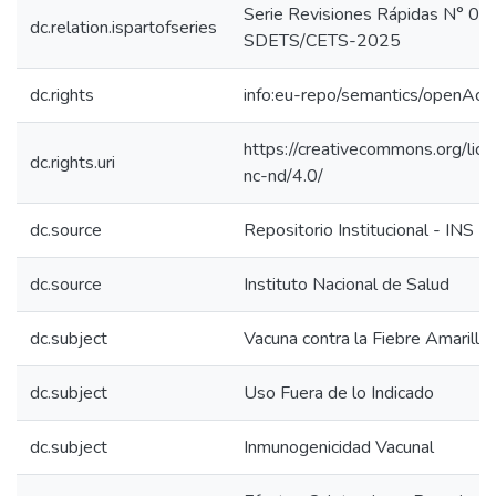
Serie Revisiones Rápidas N° 05
dc.relation.ispartofseries
SDETS/CETS-2025
dc.rights
info:eu-repo/semantics/openAcc
https://creativecommons.org/lic
dc.rights.uri
nc-nd/4.0/
dc.source
Repositorio Institucional - INS
dc.source
Instituto Nacional de Salud
dc.subject
Vacuna contra la Fiebre Amarilla
dc.subject
Uso Fuera de lo Indicado
dc.subject
Inmunogenicidad Vacunal