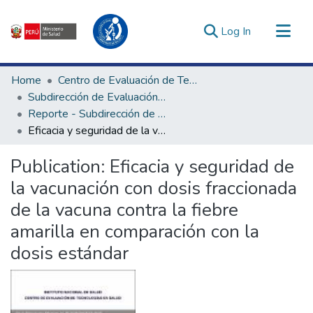
(current)
Log In
Communities & Collections
Home
Centro de Evaluación de Tecnologías en Salud
All of DSpace
Subdirección de Evaluación de Tecnologías Sanitarias
Reporte - Subdirección de Evaluación de Tecnologías Sanitarias
Statistics
Eficacia y seguridad de la vacunación con dosis fraccionada de la vacuna contra la fiebre amarilla en comparación con la dosis estándar
Estadísticas Externas
Enlaces de interés ▾
Publication:
Eficacia y seguridad de
la vacunación con dosis fraccionada
de la vacuna contra la fiebre
amarilla en comparación con la
dosis estándar