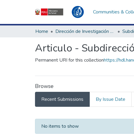
Communities & Coll
Home
Dirección de Investigación e Innovación en Salud
Articulo - Subdirecci
Permanent URI for this collection
https://hdl.h
Browse
Recent Submissions
By Issue Date
Recent Submissions
No items to show