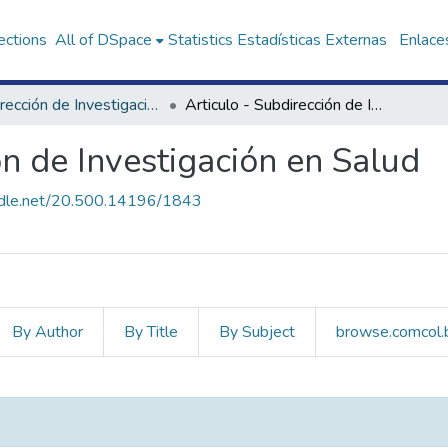
ections
All of DSpace
Statistics
Estadísticas Externas
Enlaces
Subdirección de Investigación en Salud
Articulo - Subdirección de Investigación en Salud
ón de Investigación en Salud
andle.net/20.500.14196/1843
By Author
By Title
By Subject
browse.comcol.