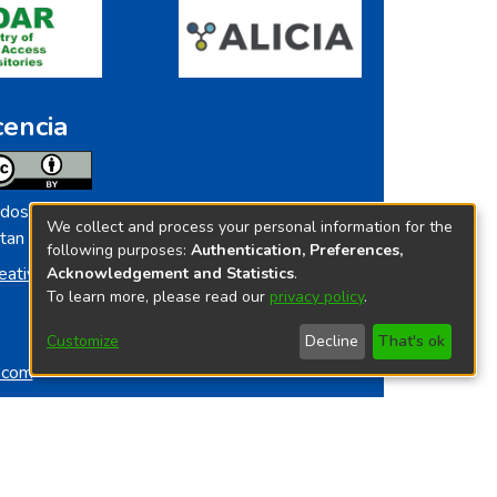
cencia
dos los contenidos de repositorio.ins.gob.pe
We collect and process your personal information for the
tan licenciados bajo
following purposes:
Authentication, Preferences,
eative Commoms License
Acknowledgement and Statistics
.
To learn more, please read our
privacy policy
.
Customize
Decline
That's ok
o.com