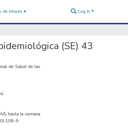
 de interés ▾
Log In
pidemiológica (SE) 43
onal de Salud de las
rú
 INS hasta la semana
10):108-9.