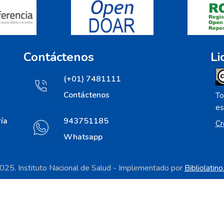
Contáctenos
Li
(+01) 7481111
Contáctenos
To
es
ía
943751185
Cr
Whatsapp
25. Instituto Nacional de Salud - Implementado por
Bibliolatin