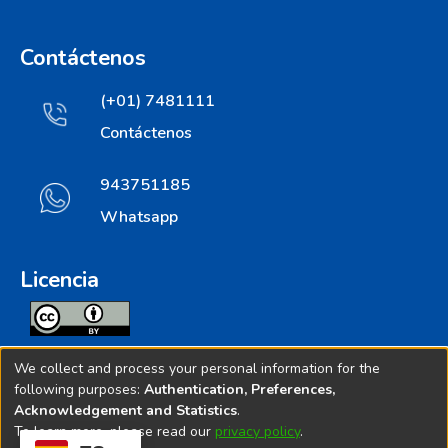
Contáctenos
(+01) 7481111
Contáctenos
943751185
Whatsapp
Licencia
Todos los contenidos de repositorio.ins.gob.pe estan
We collect and process your personal information for the
licenciados bajo
following purposes:
Authentication, Preferences,
Acknowledgement and Statistics
.
Creative Commoms License
To learn more, please read our
privacy policy
.