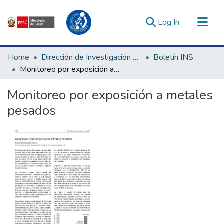
(current)
Log In
Communities & Collections
Home
Dirección de Investigación e Innovación en Salud
Boletín INS
All of DSpace
Monitoreo por exposición a metales pesados
Statistics
Monitoreo por exposición a metales
Estadísticas Externas
pesados
Enlaces de interés ▾