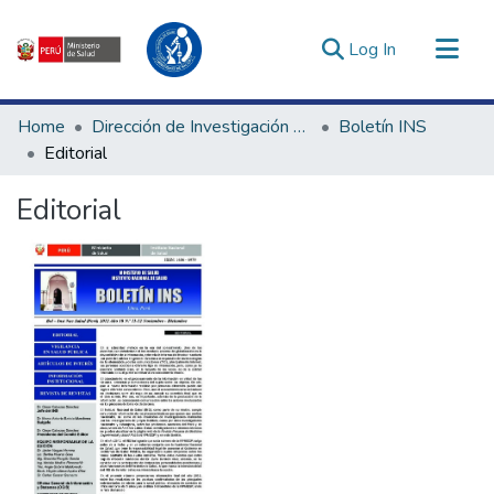
(current)
Log In
Communities & Collections
Home
Dirección de Investigación e Innovación en Salud
Boletín INS
All of DSpace
Editorial
Statistics
Editorial
Estadísticas Externas
Enlaces de interés ▾