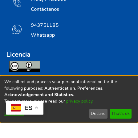
Contáctenos
943751185
Whatsapp
Licencia
Todos los contenidos de repositorio.ins.gob.pe estan
We collect and process your personal information for the
licenciados bajo
following purposes:
Authentication, Preferences,
Acknowledgement and Statistics
.
Creative Commoms License
To learn more, please read our
privacy policy
.
ES
© 2025. Instituto Nacional de Salud - Implementado por
Customize
Decline
That's ok
Bibliolatino.com