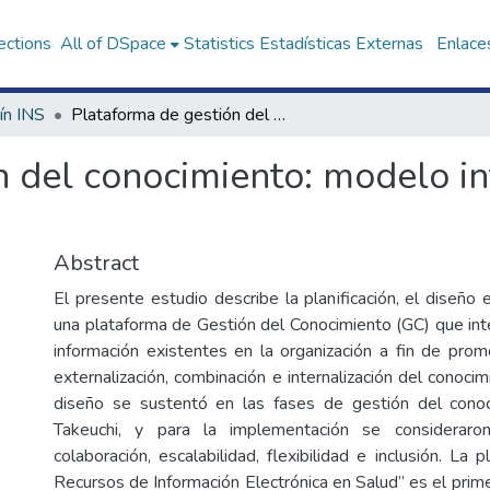
ections
All of DSpace
Statistics
Estadísticas Externas
Enlaces
ín INS
Plataforma de gestión del conocimiento: modelo integrador de recursos de información
n del conocimiento: modelo i
Abstract
El presente estudio describe la planificación, el diseño
una plataforma de Gestión del Conocimiento (GC) que int
información existentes en la organización a fin de promo
externalización, combinación e internalización del conoci
diseño se sustentó en las fases de gestión del con
Takeuchi, y para la implementación se consideraron
colaboración, escalabilidad, flexibilidad e inclusión. La
Recursos de Información Electrónica en Salud” es el prim