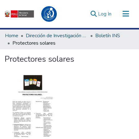
(current)
Log In
Communities & Collections
Home
Dirección de Investigación e Innovación en Salud
Boletín INS
All of DSpace
Protectores solares
Statistics
Protectores solares
Estadísticas Externas
Enlaces de interés ▾