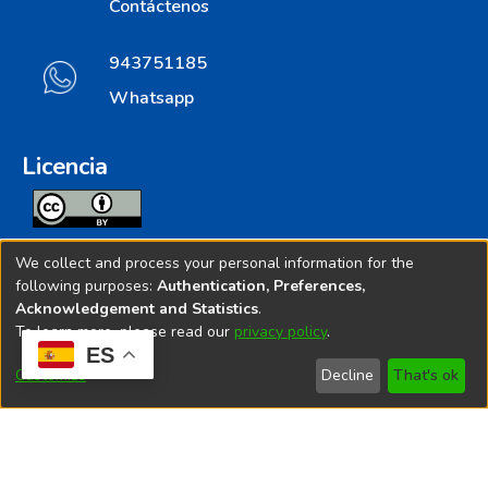
Contáctenos
943751185
Whatsapp
Licencia
Todos los contenidos de repositorio.ins.gob.pe estan
We collect and process your personal information for the
licenciados bajo
following purposes:
Authentication, Preferences,
Acknowledgement and Statistics
.
Creative Commoms License
To learn more, please read our
privacy policy
.
ES
© 2025. Instituto Nacional de Salud - Implementado por
Customize
Decline
That's ok
Bibliolatino.com