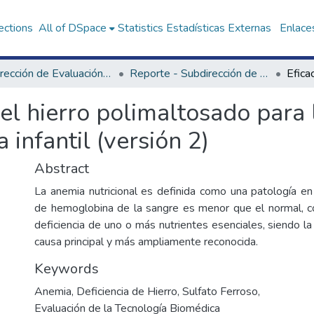
ections
All of DSpace
Statistics
Estadísticas Externas
Enlaces
Subdirección de Evaluación de Tecnologías Sanitarias
Reporte - Subdirección de Evaluación de Tecnologías Sanitarias
del hierro polimaltosado para 
infantil (versión 2)
Abstract
La anemia nutricional es definida como una patología en 
de hemoglobina de la sangre es menor que el normal, c
deficiencia de uno o más nutrientes esenciales, siendo la 
causa principal y más ampliamente reconocida.
Keywords
Anemia
,
Deficiencia de Hierro
,
Sulfato Ferroso
,
Evaluación de la Tecnología Biomédica