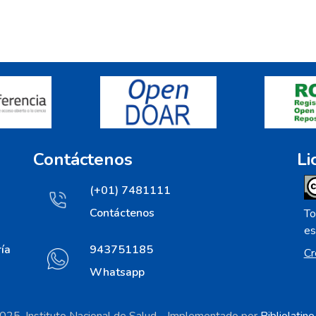
Contáctenos
Li
(+01) 7481111
Contáctenos
To
es
ía
943751185
Cr
Whatsapp