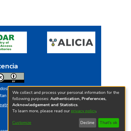
cencia
dos los contenidos de repositorio.ins.gob.pe
We collect and process your personal information for the
tan licenciados bajo
following purposes:
Authentication, Preferences,
eative Commoms License
Acknowledgement and Statistics
.
To learn more, please read our
privacy policy
.
Customize
Decline
That's ok