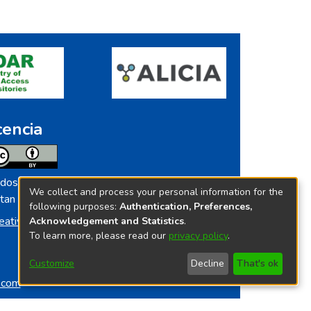
cencia
dos los contenidos de repositorio.ins.gob.pe
We collect and process your personal information for the
tan licenciados bajo
following purposes:
Authentication, Preferences,
eative Commoms License
Acknowledgement and Statistics
.
To learn more, please read our
privacy policy
.
Customize
Decline
That's ok
o.com