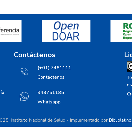
Contáctenos
Li
(+01) 7481111
Contáctenos
To
es
ía
943751185
Cr
Whatsapp
25. Instituto Nacional de Salud - Implementado por
Bibliolatin