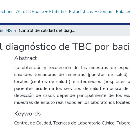
ections
All of DSpace
Statistics
Estadísticas Externas
Enlaces
ín INS
Control de calidad del diagnóstico de TBC por baciloscopía, Perú, 2004
l diagnóstico de TBC por bac
Abstract
La obtención y recolección de las muestras de esput
unidades tomadoras de muestras (puestos de salud), 
locales (centros de salud ) e intermedios (hospitales p
pacientes acuden a los servicios de salud en busca de
detección de casos depende principalmente de los e
muestras de esputo realizados en los laboratorios locales
Keywords
Control de Calidad
,
Técnicas de Laboratorio Clínico
,
Tuberc