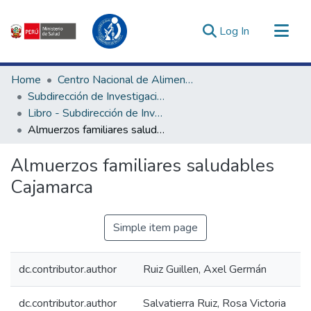
(current)
Log In
Communities & Collections
Home
Centro Nacional de Alimentación, Nutrición y Vida Saludable
All of DSpace
Subdirección de Investigación y Tecnologías en Alimentación y Vida Saludable
Libro - Subdirección de Investigación y Tecnologías en Alimentación y Vida Saludable
Statistics
Almuerzos familiares saludables Cajamarca
Estadísticas Externas
Enlaces de interés ▾
Almuerzos familiares saludables
Cajamarca
Simple item page
dc.contributor.author
Ruiz Guillen, Axel Germán
dc.contributor.author
Salvatierra Ruiz, Rosa Victoria