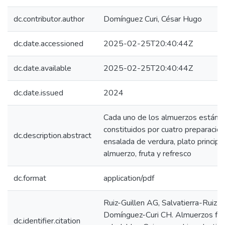
dc.contributor.author
Domínguez Curi, César Hugo
dc.date.accessioned
2025-02-25T20:40:44Z
dc.date.available
2025-02-25T20:40:44Z
dc.date.issued
2024
Cada uno de los almuerzos están
constituidos por cuatro preparacion
dc.description.abstract
ensalada de verdura, plato principa
almuerzo, fruta y refresco
dc.format
application/pdf
Ruiz-Guillen AG, Salvatierra-Ruiz R
Domínguez-Curi CH. Almuerzos fam
dc.identifier.citation