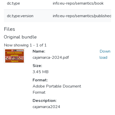
dc.type
info:eu-repo/semantics/book
dc.type.version
info:eu-repo/semantics/publishedV
Files
Original bundle
Now showing
1 - 1 of 1
Name:
Down
cajamarca-2024.pdf
load
Size:
3.45 MB
Format:
Adobe Portable Document
Format
Description:
cajamarca2024