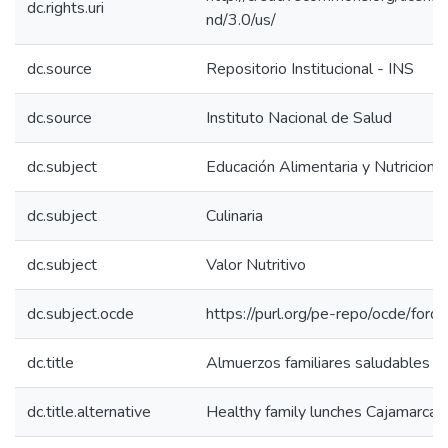
dc.rights.uri
nd/3.0/us/
dc.source
Repositorio Institucional - INS
dc.source
Instituto Nacional de Salud
dc.subject
Educación Alimentaria y Nutricional
dc.subject
Culinaria
dc.subject
Valor Nutritivo
dc.subject.ocde
https://purl.org/pe-repo/ocde/for
dc.title
Almuerzos familiares saludables C
dc.title.alternative
Healthy family lunches Cajamarca