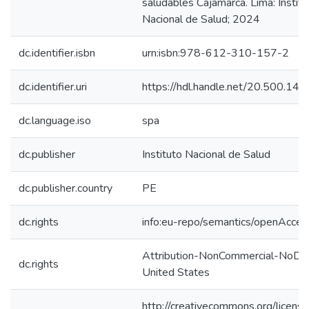
saludables Cajamarca. Lima: Institu
Nacional de Salud; 2024
dc.identifier.isbn
urn:isbn:978-612-310-157-2
dc.identifier.uri
https://hdl.handle.net/20.500.1
dc.language.iso
spa
dc.publisher
Instituto Nacional de Salud
dc.publisher.country
PE
dc.rights
info:eu-repo/semantics/openAcces
Attribution-NonCommercial-NoDer
dc.rights
United States
http://creativecommons.org/licens