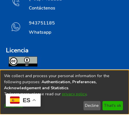
Contáctenos
943751185
Whatsapp
Licencia
Todos los contenidos de repositorio.ins.gob.pe estan
We collect and process your personal information for the
licenciados bajo
following purposes:
Authentication, Preferences,
Acknowledgement and Statistics
.
Creative Commoms License
To learn more, please read our
privacy policy
.
ES
© 2025. Instituto Nacional de Salud - Implementado por
Customize
Decline
That's ok
Bibliolatino.com